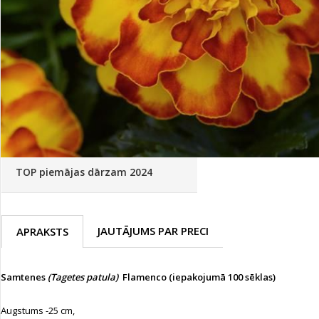
Palīglīdzekļi augu audzēšanai
(72)
Klientu Diena
Novatec - izcils mēslošanai arī
sezonas otrajā pusē!
Piedāvājums ābeļdārziem
TOP piemājas dārzam 2024
JAUTĀJUMS PAR PRECI
APRAKSTS
Samtenes
(Tagetes patula)
Flamenco (iepakojumā 100 sēklas)
Augstums -25 cm,