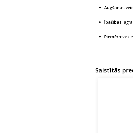
Augšanas veid
Īpašības:
agra,
Piemērota:
de
Saistītās pre