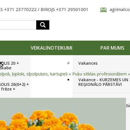
S +371 23770222 / BIROJS +371 29501001
agrimatco
VEIKALI
NOTEIKUMI
PAR MUMS
s
SOLIS 20 +
Vakances
iekabe
sīpoli, ķiploki, sīpolpuķes, kartupeļi
»
Puķu sēklas profesionāļiem
Vakance - KURZEMES UN
OLIS 26(6+2) +
REĢIONĀLO PĀRSTĀVI
 frēze +
Vakance - NOLIKTAVAS
STRĀDNIEKU VEIKALĀ RĪG
SOLIS 26 HST +
Pieteikties jaunumiem