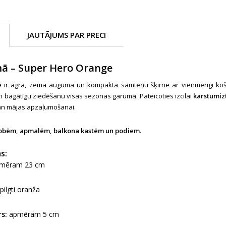
JAUTĀJUMS PAR PRECI
ā – Super Hero Orange
e
ir agra, zema auguma un kompakta samteņu šķirne ar vienmērīgi koši
n bagātīgu ziedēšanu visas sezonas garumā. Pateicoties izcilai
karstumiz
gan mājas apzaļumošanai.
obēm, apmalēm, balkona kastēm un podiem
.
s:
mēram 23 cm
pilgti oranža
s:
apmēram 5 cm