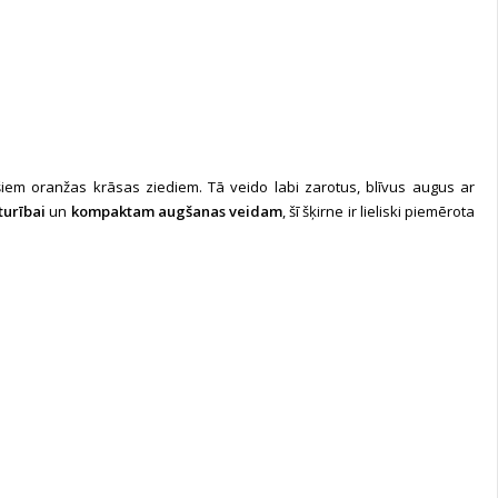
em oranžas krāsas ziediem. Tā veido labi zarotus, blīvus augus ar
turībai
un
kompaktam augšanas veidam
, šī šķirne ir lieliski piemērota