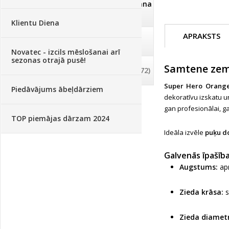
Dezinfekcija, tīrīšana, mazgāšana
(29)
Klientu Diena
APRAKSTS
Dažādi
(75)
Novatec - izcils mēslošanai arī
sezonas otrajā pusē!
Samtene zem
Palīglīdzekļi augu audzēšanai
(72)
Super Hero Orang
Piedāvājums ābeļdārziem
dekoratīvu izskatu u
gan profesionālai, 
TOP piemājas dārzam 2024
Ideāla izvēle
puķu d
Galvenās īpašība
Augstums:
ap
Zieda krāsa:
s
Zieda diametr