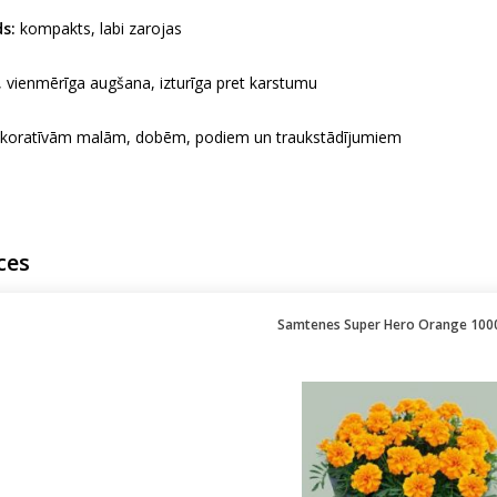
s:
kompakts, labi zarojas
 vienmērīga augšana, izturīga pret karstumu
koratīvām malām, dobēm, podiem un traukstādījumiem
ces
Samtenes Super Hero Orange 1000