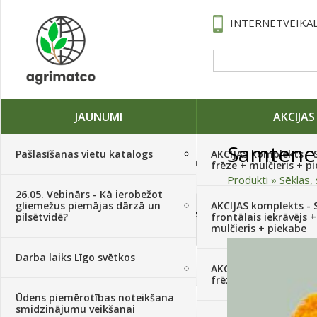
INTERNETVEIKAL
JAUNUMI
AKCIJAS
Samtene
Pašlasīšanas vietu katalogs
AKCIJAS komplekts - 
Traktori, tehnika, rezerves daļas,
frēze + mulčieris + p
serviss
(882)
Produkti
»
Sēklas, 
26.05. Vebinārs - Kā ierobežot
gliemežus piemājas dārzā un
AKCIJAS komplekts - S
Sēklas, sīpoli, ķiploki, sīpolpuķes,
pilsētvidē?
frontālais iekrāvējs +
kartupeļi
(4350)
mulčieris + piekabe
Darba laiks Līgo svētkos
Augu aizsardzība
(366)
AKCIJAS komplekts - 
frēze + mulčieris
Ūdens piemērotības noteikšana
Mēslojumi
(495)
smidzinājumu veikšanai