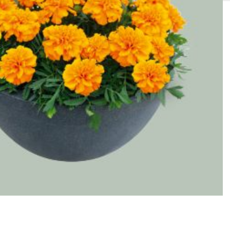
SOLIS 26 HST +
e
anas komplekti