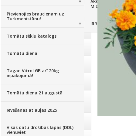
AKCIJAS komplekts - 
MID MOWER + piekab
Augsne, kūdra, mulča
(70)
Pievienojies braucienam uz
Turkmenistānu!
IRRITEC Pilienlaistīš
Podi un kasetes
(646)
Tomātu sēklu katalogs
Augu laistīšana
(505)
Tomātu diena
Augu smidzinātāji
(40)
Tagad Vitrol GB arī 20kg
iepakojumā!
Pārklāji, plēves
(173)
Tomātu diena 21.augustā
Dārza instrumenti un tehnika
(359)
Ievešanas atļaujas 2025
Deratizācija, dezinsekcija
(95)
Visas datu drošības lapas (DDL)
vienuviet