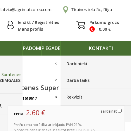
.latvia@agrimatco-eu.com
Tīraines iela 5c, Rīga
Ienākt / Reģistrēties
Pirkumu grozs
Mans profils
0
0.00
€
PADOMI
PIEGĀDE
KONTAKTI
Darbinieki
»
Samtenes
 ZEMGALES
Darba laiks
Samtenes Super Hero Orange 250 s
Rekvizīti
artikuls:
1619617
Izpārdots
Ā
2.60
€
salīdzināt
cena
Piegādes grafiki
Preču cena norādīta ar iekļautu PVN 21%.
Norādītā cena ir spēkā, pasūtot preci 08.08.2026.