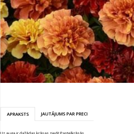
Palīglīdzekļi augu audzēšanai
(72)
Klientu Diena
Novatec - izcils mēslošanai arī
sezonas otrajā pusē!
Piedāvājums ābeļdārziem
TOP piemājas dārzam 2024
JAUTĀJUMS PAR PRECI
APRAKSTS
Uz auga ir dažādas krāsas ziedi! Pasteļkrāsās.