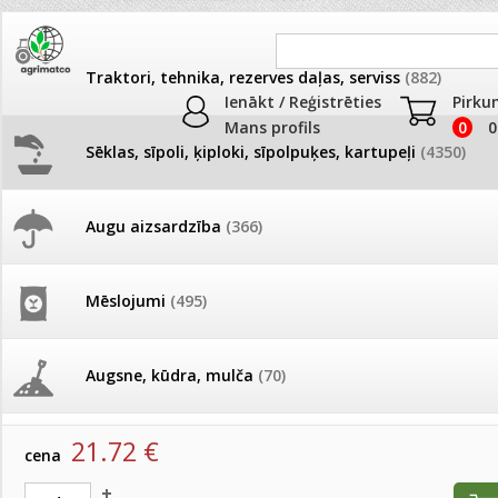
Traktori, tehnika, rezerves daļas, serviss
(882)
Ienākt / Reģistrēties
Pirku
Mans profils
0
0
Sēklas, sīpoli, ķiploki, sīpolpuķes, kartupeļi
(4350)
JAUNUMI
AKCIJAS
Augu aizsardzība
(366)
Samtenes
Pašlasīšanas vietu katalogs
AKCIJAS komplekts - 
frēze + mulčieris + p
Produkti
»
Sēklas, sīpoli, ķiploki, sīpolpuķes, kartupeļi
»
Puķu sēk
Mēslojumi
(495)
Samtenes
26.05. Vebinārs - Kā ierobežot
gliemežus piemājas dārzā un
AKCIJAS komplekts - S
pilsētvidē?
frontālais iekrāvējs +
Samtenes Strawberry Blonde 1000 s(S)(MS)
mulčieris + piekabe
Augsne, kūdra, mulča
(70)
artikuls:
15288132
EAN:
15288132
Darba laiks Līgo svētkos
AKCIJAS komplekts - 
21.72
€
Podi un kasetes
(646)
frēze + mulčieris
cena
Ūdens piemērotības noteikšana
smidzinājumu veikšanai