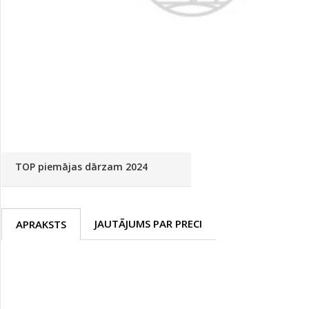
Palīglīdzekļi augu audzēšanai
(72)
Klientu Diena
Novatec - izcils mēslošanai arī
sezonas otrajā pusē!
Piedāvājums ābeļdārziem
TOP piemājas dārzam 2024
JAUTĀJUMS PAR PRECI
APRAKSTS