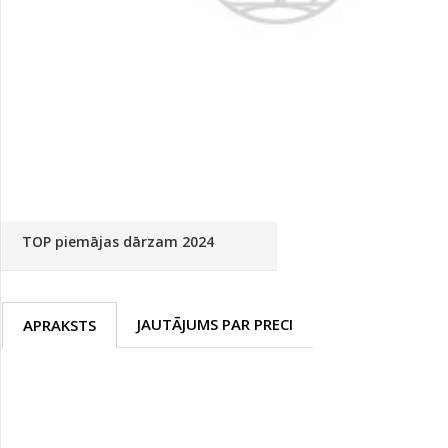
Palīglīdzekļi augu audzēšanai
(72)
Klientu Diena
Novatec - izcils mēslošanai arī
sezonas otrajā pusē!
Piedāvājums ābeļdārziem
TOP piemājas dārzam 2024
JAUTĀJUMS PAR PRECI
APRAKSTS