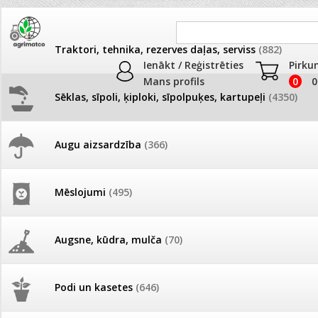
Traktori, tehnika, rezerves daļas, serviss
(882)
Ienākt / Reģistrēties
Pirku
Mans profils
0
0
Sēklas, sīpoli, ķiploki, sīpolpuķes, kartupeļi
(4350)
JAUNUMI
AKCIJAS
Augu aizsardzība
(366)
Samtenes
Pašlasīšanas vietu katalogs
AKCIJAS komplekts - 
frēze + mulčieris + p
Produkti
»
Sēklas, sīpoli, ķiploki, sīpolpuķes, kartupeļi
»
Puķu sēk
Mēslojumi
(495)
Samtenes
26.05. Vebinārs - Kā ierobežot
gliemežus piemājas dārzā un
AKCIJAS komplekts - S
pilsētvidē?
frontālais iekrāvējs +
Kārtot pēc
Skaits lapā
mulčieris + piekabe
Augsne, kūdra, mulča
(70)
Darba laiks Līgo svētkos
Augļu,ziedu krāsa
AKCIJAS komplekts - 
Dzeltens
Oranžs
Sarkans
Podi un kasetes
(646)
frēze + mulčieris
Balts
Ūdens piemērotības noteikšana
smidzinājumu veikšanai