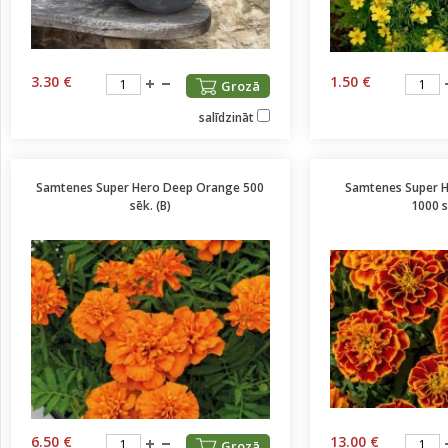
3.30 €
1.50 €
Grozā
salīdzināt
Samtenes Super Hero Deep Orange 500
Samtenes Super 
sēk. (B)
1000 s
6.50 €
13.00 €
Grozā