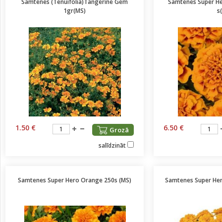
Samtenes (Tenuifolia)Tangerine Gem
Samtenes Super H
1gr(MS)
s
1.50 €
6.50 €
Grozā
salīdzināt
Samtenes Super Hero Orange 250s (MS)
Samtenes Super Her