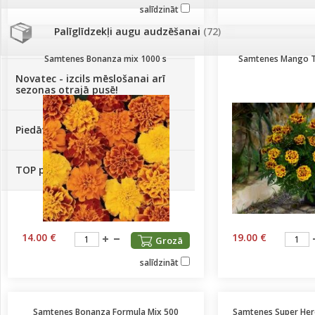
salīdzināt
Palīglīdzekļi augu audzēšanai
(72)
Klientu Diena
Samtenes Bonanza mix 1000 s
Samtenes Mango T
Novatec - izcils mēslošanai arī
sezonas otrajā pusē!
Piedāvājums ābeļdārziem
TOP piemājas dārzam 2024
14.00 €
19.00 €
Grozā
salīdzināt
Samtenes Bonanza Formula Mix 500
Samtenes Super Hero