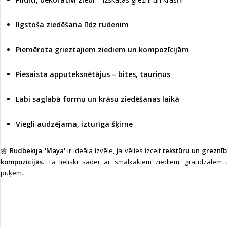
Ilgstoša ziedēšana līdz rudenim
Piemērota grieztajiem ziediem un kompozīcijām
Piesaista apputeksnētājus – bites, tauriņus
Labi saglabā formu un krāsu ziedēšanas laikā
Viegli audzējama, izturīga šķirne
🌼
Rudbekija 'Maya'
ir ideāla izvēle, ja vēlies izcelt
tekstūru un greznī
kompozīcijās
. Tā lieliski sader ar smalkākiem ziediem, graudzālēm
puķēm.