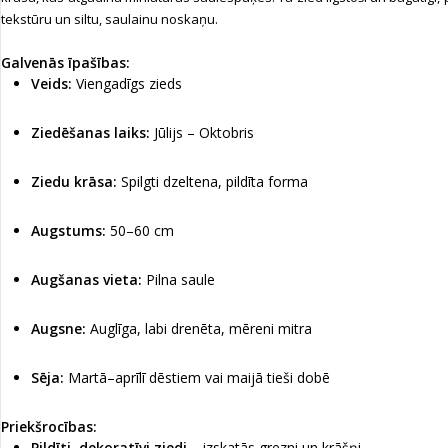
tekstūru un siltu, saulainu noskaņu.
Galvenās īpašības:
Veids:
Viengadīgs zieds
Ziedēšanas laiks:
Jūlijs – Oktobris
Ziedu krāsa:
Spilgti dzeltena, pildīta forma
Augstums:
50–60 cm
Augšanas vieta:
Pilna saule
Augsne:
Auglīga, labi drenēta, mēreni mitra
Sēja:
Martā–aprīlī dēstiem vai maijā tieši dobē
Priekšrocības:
Pildīti, dekoratīvi ziedi
– izskatās grezni un krāšņi