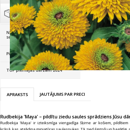
Palīglīdzekļi augu audzēšanai
(72)
Klientu Diena
Novatec - izcils mēslošanai arī
sezonas otrajā pusē!
Piedāvājums ābeļdārziem
TOP piemājas dārzam 2024
JAUTĀJUMS PAR PRECI
APRAKSTS
Rudbekija 'Maya' – pildītu ziedu saules sprādziens Jūsu dā
Rudbekija 'Maya' ir izteiksmīga viengadīga šķirne ar košiem, pildītiem 
krāsā, kas atgādina miniatūras saulespuķes. Tā zied ilgstoši un bagātīgi,