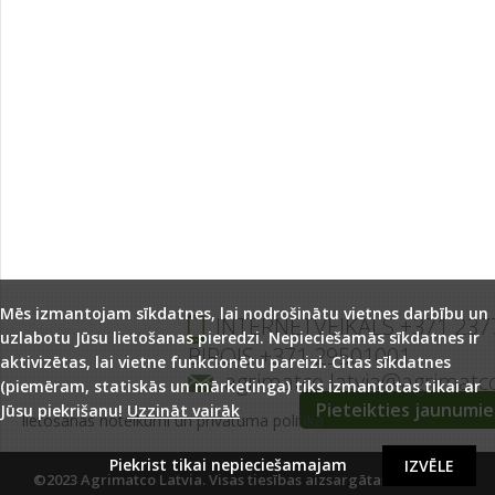
Mēs izmantojam sīkdatnes, lai nodrošinātu vietnes darbību un
INTERNETVEIKALS +371 237
uzlabotu Jūsu lietošanas pieredzi. Nepieciešamās sīkdatnes ir
BIROJS +371 29501001
aktivizētas, lai vietne funkcionētu pareizi. Citas sīkdatnes
agrimatco.latvia@agrimatc
(piemēram, statiskās un mārketinga) tiks izmantotas tikai ar
Pieteikties jaunumi
Jūsu piekrišanu!
Uzzināt vairāk
lietošanas noteikumi un privātuma politika
Piekrist tikai nepieciešamajam
IZVĒLE
©2023 Agrimatco Latvia. Visas tiesības aizsargātas