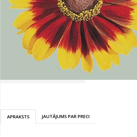
Palīglīdzekļi augu audzēšanai
(72)
Klientu Diena
Novatec - izcils mēslošanai arī
sezonas otrajā pusē!
Piedāvājums ābeļdārziem
TOP piemājas dārzam 2024
JAUTĀJUMS PAR PRECI
APRAKSTS