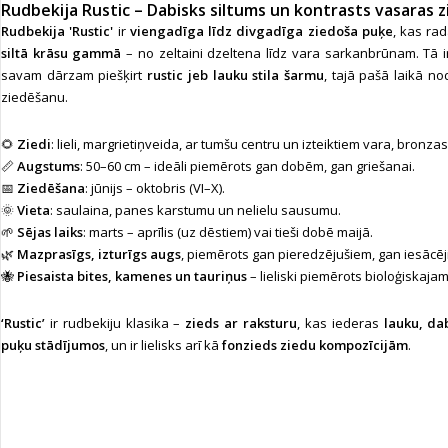
Rudbekija Rustic – Dabisks siltums un kontrasts vasaras 
Rudbekija 'Rustic'
ir
viengadīga līdz divgadīga ziedoša puķe
, kas ra
siltā krāsu gammā
– no zeltaini dzeltena līdz vara sarkanbrūnam. Tā ir l
savam dārzam piešķirt
rustic jeb lauku stila šarmu
, tajā pašā laikā no
ziedēšanu.
🌻
Ziedi
: lieli, margrietiņveida, ar tumšu centru un izteiktiem vara, bronz
📏
Augstums
: 50–60 cm – ideāli piemērots gan dobēm, gan griešanai.
📅
Ziedēšana
: jūnijs – oktobris (VI–X).
🌞
Vieta
: saulaina, panes karstumu un nelielu sausumu.
🌱
Sējas laiks
: marts – aprīlis (uz dēstiem) vai tieši dobē maijā.
🌿
Mazprasīgs, izturīgs augs
, piemērots gan pieredzējušiem, gan iesācē
🐝
Piesaista bites, kamenes un tauriņus
– lieliski piemērots bioloģiskaja
‘Rustic’
ir rudbekiju klasika –
zieds ar raksturu
, kas iederas
lauku, dab
puķu stādījumos
, un ir lielisks arī kā
fonzieds ziedu kompozīcijām
.