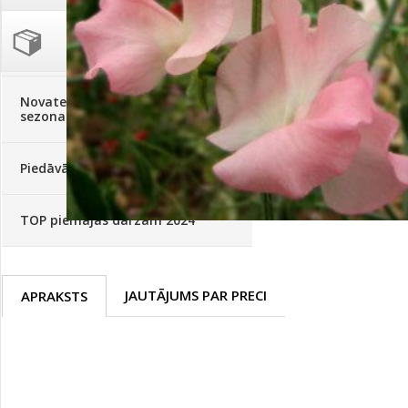
Palīglīdzekļi augu audzēšanai
(72)
Klientu Diena
Novatec - izcils mēslošanai arī
sezonas otrajā pusē!
Piedāvājums ābeļdārziem
TOP piemājas dārzam 2024
JAUTĀJUMS PAR PRECI
APRAKSTS