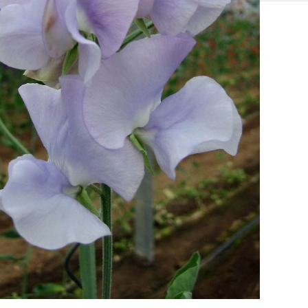
SOLIS 26 HST +
e
anas komplekti