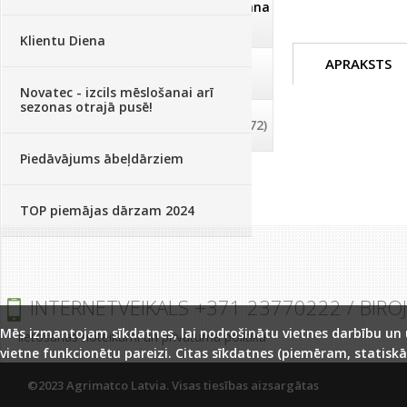
Dezinfekcija, tīrīšana, mazgāšana
(29)
Klientu Diena
APRAKSTS
Dažādi
(75)
Novatec - izcils mēslošanai arī
sezonas otrajā pusē!
Palīglīdzekļi augu audzēšanai
(72)
Piedāvājums ābeļdārziem
TOP piemājas dārzam 2024
INTERNETVEIKALS +371 23770222 / BIRO
Mēs izmantojam sīkdatnes, lai nodrošinātu vietnes darbību un uz
lietošanas noteikumi un privātuma politika
vietne funkcionētu pareizi. Citas sīkdatnes (piemēram, statiskā
©2023 Agrimatco Latvia. Visas tiesības aizsargātas