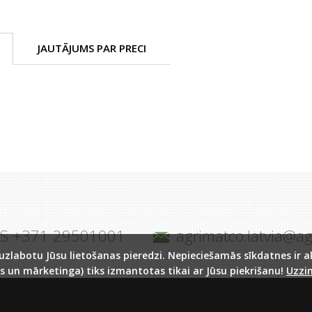
JAUTĀJUMS PAR PRECI
JS +371 29501001
agrimatco.latvia@a
labotu Jūsu lietošanas pieredzi. Nepieciešamās sīkdatnes ir akt
s un mārketinga) tiks izmantotas tikai ar Jūsu piekrišanu!
Uzzin