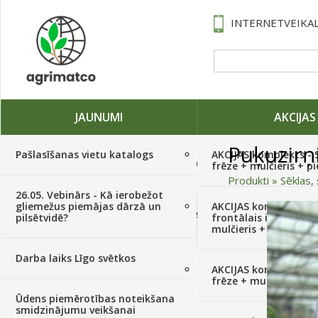
INTERNETVEIKAL
JAUNUMI
AKCIJAS
Puķuzirņ
Pašlasīšanas vietu katalogs
AKCIJAS komplekts - 
Traktori, tehnika, rezerves daļas,
frēze + mulčieris + p
serviss
(882)
Produkti
»
Sēklas, 
26.05. Vebinārs - Kā ierobežot
gliemežus piemājas dārzā un
AKCIJAS komplekts - S
Sēklas, sīpoli, ķiploki, sīpolpuķes,
pilsētvidē?
frontālais iekrāvējs +
kartupeļi
(4350)
mulčieris + piekabe
Darba laiks Līgo svētkos
Augu aizsardzība
(366)
AKCIJAS komplekts - 
frēze + mulčieris
Ūdens piemērotības noteikšana
Mēslojumi
(495)
smidzinājumu veikšanai