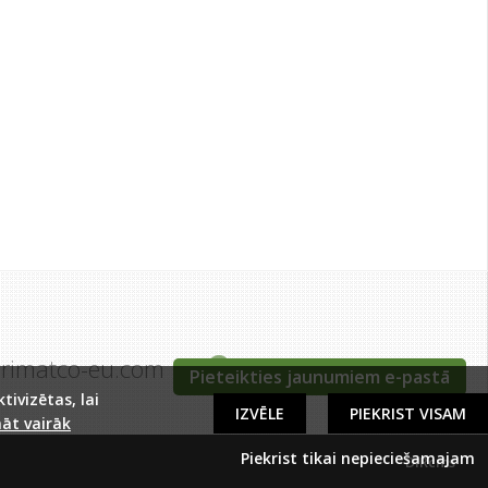
grimatco-eu.com
Tīraines iela 5c, Rīga
Pieteikties jaunumiem e-pastā
ivizētas, lai
IZVĒLE
PIEKRIST VISAM
āt vairāk
Piekrist tikai nepieciešamajam
DIRcms