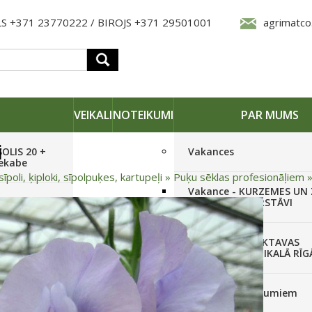
S +371 23770222 / BIROJS +371 29501001
agrimatco
VEIKALI
NOTEIKUMI
PAR MUMS
i
SOLIS 20 +
Vakances
iekabe
sīpoli, ķiploki, sīpolpuķes, kartupeļi
»
Puķu sēklas profesionāļiem
Vakance - KURZEMES UN
OLIS 26(6+2) +
REĢIONĀLO PĀRSTĀVI
 frēze +
Vakance - NOLIKTAVAS
STRĀDNIEKU VEIKALĀ RĪG
SOLIS 26 HST +
Pieteikties jaunumiem