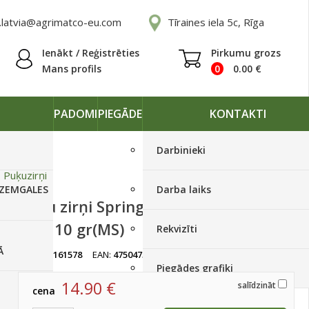
.latvia@agrimatco-eu.com
Tīraines iela 5c, Rīga
Ienākt / Reģistrēties
Pirkumu grozs
Mans profils
0
0.00
€
PADOMI
PIEGĀDE
KONTAKTI
Darbinieki
»
Puķuzirņi
 ZEMGALES
Darba laiks
Puķu zirņi Spring Sunshine Light
Blue 10 gr(MS)
Rekvizīti
Ā
artikuls:
161578
EAN:
4750473020277
Ir noliktavā, < 10 gab.
Piegādes grafiki
14.90
€
salīdzināt
cena