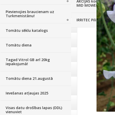
AKCIJAS komplekts - 
MID MOWER + piekab
Augsne, kūdra, mulča
(70)
Pievienojies braucienam uz
Turkmenistānu!
IRRITEC Pilienlaistīš
Podi un kasetes
(646)
Tomātu sēklu katalogs
Augu laistīšana
(505)
Tomātu diena
Augu smidzinātāji
(40)
Tagad Vitrol GB arī 20kg
iepakojumā!
Pārklāji, plēves
(173)
Tomātu diena 21.augustā
Dārza instrumenti un tehnika
(359)
Ievešanas atļaujas 2025
Deratizācija, dezinsekcija
(95)
Visas datu drošības lapas (DDL)
vienuviet