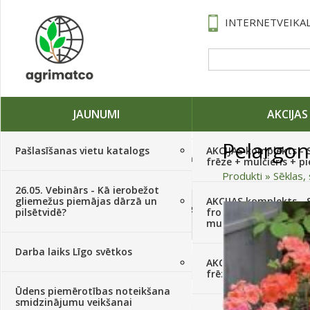
INTERNETVEIKAL
JAUNUMI
AKCIJAS
Pelargon
Pašlasīšanas vietu katalogs
AKCIJAS komplekts - 
Traktori, tehnika, rezerves daļas,
frēze + mulčieris + p
serviss
(882)
Produkti
»
Sēklas, 
26.05. Vebinārs - Kā ierobežot
gliemežus piemājas dārzā un
AKCIJAS komplekts - S
Sēklas, sīpoli, ķiploki, sīpolpuķes,
pilsētvidē?
frontālais iekrāvējs +
kartupeļi
(4350)
mulčieris + piekabe
Darba laiks Līgo svētkos
Augu aizsardzība
(366)
AKCIJAS komplekts - 
frēze + mulčieris
Ūdens piemērotības noteikšana
Mēslojumi
(495)
smidzinājumu veikšanai