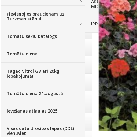
AKCIJAS komplekts - 
MID MOWER + piekab
Augsne, kūdra, mulča
(70)
Pievienojies braucienam uz
Turkmenistānu!
IRRITEC Pilienlaistīš
Podi un kasetes
(646)
Tomātu sēklu katalogs
Augu laistīšana
(505)
Tomātu diena
Augu smidzinātāji
(40)
Tagad Vitrol GB arī 20kg
iepakojumā!
Pārklāji, plēves
(173)
Tomātu diena 21.augustā
Dārza instrumenti un tehnika
(359)
Ievešanas atļaujas 2025
Deratizācija, dezinsekcija
(95)
Visas datu drošības lapas (DDL)
vienuviet