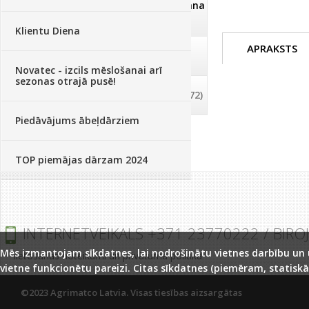
Dezinfekcija, tīrīšana, mazgāšana
(29)
Klientu Diena
APRAKSTS
Dažādi
(75)
Novatec - izcils mēslošanai arī
sezonas otrajā pusē!
Palīglīdzekļi augu audzēšanai
(72)
Piedāvājums ābeļdārziem
TOP piemājas dārzam 2024
INTERNETVEIKALS +371 23770222 / BIRO
Mēs izmantojam sīkdatnes, lai nodrošinātu vietnes darbību un uz
lietošanas noteikumi un privātuma politika
vietne funkcionētu pareizi. Citas sīkdatnes (piemēram, statiskā
©2023 Agrimatco Latvia. Visas tiesības aizsargātas