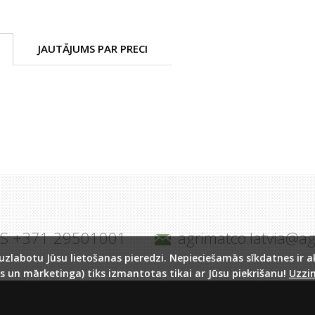
JAUTĀJUMS PAR PRECI
JS +371 29501001
agrimatco.latvia@a
labotu Jūsu lietošanas pieredzi. Nepieciešamās sīkdatnes ir akt
s un mārketinga) tiks izmantotas tikai ar Jūsu piekrišanu!
Uzzin