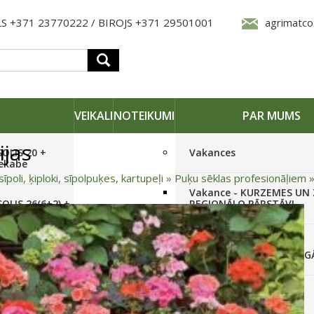
S +371 23770222 / BIROJS +371 29501001
agrimatco
VEIKALI
NOTEIKUMI
PAR MUMS
ijas
SOLIS 20 +
Vakances
iekabe
sīpoli, ķiploki, sīpolpuķes, kartupeļi
»
Puķu sēklas profesionāļiem
Vakance - KURZEMES UN
OLIS 26(6+2) +
REĢIONĀLO PĀRSTĀVI
 frēze +
Vakance - NOLIKTAVAS
STRĀDNIEKU VEIKALĀ RĪG
SOLIS 26 HST +
Pieteikties jaunumiem