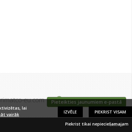
grimatco-eu.com
Tīraines iela 5c, Rīga
Pieteikties jaunumiem e-pastā
ivizētas, lai
IZVĒLE
PIEKRIST VISAM
āt vairāk
Piekrist tikai nepieciešamajam
DIRcms