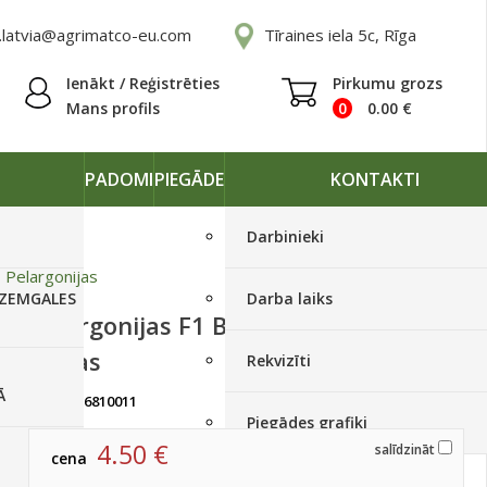
.latvia@agrimatco-eu.com
Tīraines iela 5c, Rīga
Ienākt / Reģistrēties
Pirkumu grozs
Mans profils
0
0.00
€
PADOMI
PIEGĀDE
KONTAKTI
Darbinieki
»
Pelargonijas
 ZEMGALES
Darba laiks
Pelargonijas F1 Black Velvet 20
sēklas
Rekvizīti
Ā
artikuls:
6810011
Izpārdots
Piegādes grafiki
4.50
€
salīdzināt
cena