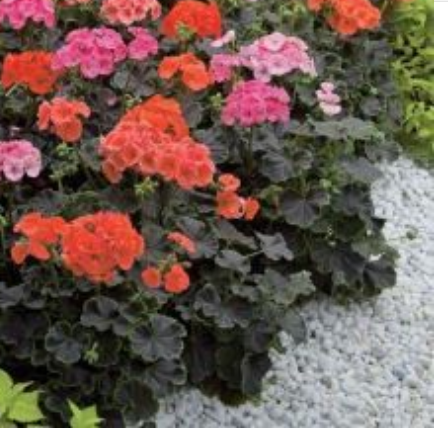
SOLIS 26 HST +
e
anas komplekti