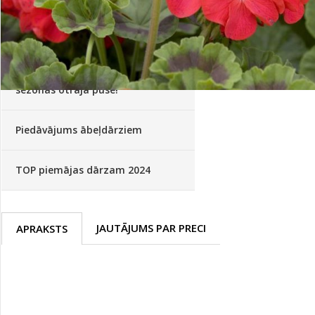
Palīglīdzekļi augu audzēšanai
(72)
Klientu Diena
Novatec - izcils mēslošanai arī
sezonas otrajā pusē!
Piedāvājums ābeļdārziem
TOP piemājas dārzam 2024
JAUTĀJUMS PAR PRECI
APRAKSTS