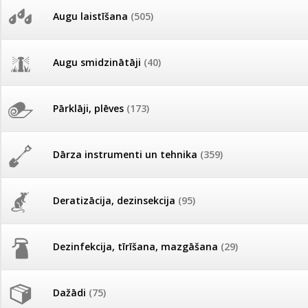
AKCIJAS komplekts - 
Augu laistīšana
(505)
MID MOWER + piekab
Pievienojies braucienam uz
Turkmenistānu!
IRRITEC Pilienlaistīš
Augu smidzinātāji
(40)
Tomātu sēklu katalogs
Pārklāji, plēves
(173)
Tomātu diena
Dārza instrumenti un tehnika
(359)
Tagad Vitrol GB arī 20kg
iepakojumā!
Deratizācija, dezinsekcija
(95)
Tomātu diena 21.augustā
Dezinfekcija, tīrīšana, mazgāšana
(29)
Ievešanas atļaujas 2025
Dažādi
(75)
Visas datu drošības lapas (DDL)
vienuviet