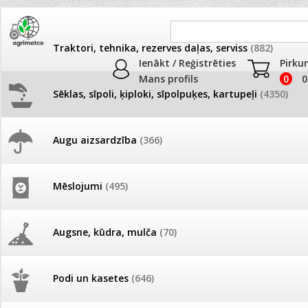
Traktori, tehnika, rezerves daļas, serviss
(882)
Ienākt / Reģistrēties
Pirku
Mans profils
0
0
Sēklas, sīpoli, ķiploki, sīpolpuķes, kartupeļi
(4350)
JAUNUMI
AKCIJAS
Augu aizsardzība
(366)
Neļķes
Pašlasīšanas vietu katalogs
AKCIJAS komplekts - 
frēze + mulčieris + p
Produkti
»
Sēklas, sīpoli, ķiploki, sīpolpuķes, kartupeļi
»
Puķu sēk
Mēslojumi
(495)
Neļķes
26.05. Vebinārs - Kā ierobežot
gliemežus piemājas dārzā un
AKCIJAS komplekts - S
Preču salīdzināšana
pilsētvidē?
frontālais iekrāvējs +
mulčieris + piekabe
Augsne, kūdra, mulča
(70)
Darba laiks Līgo svētkos
AKCIJAS komplekts - 
Podi un kasetes
(646)
frēze + mulčieris
Ūdens piemērotības noteikšana
Nav izvēlēta neviena prece salīdzināš
smidzinājumu veikšanai