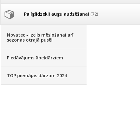
Palīglīdzekļi augu audzēšanai
(72)
Klientu Diena
Novatec - izcils mēslošanai arī
sezonas otrajā pusē!
Piedāvājums ābeļdārziem
TOP piemājas dārzam 2024