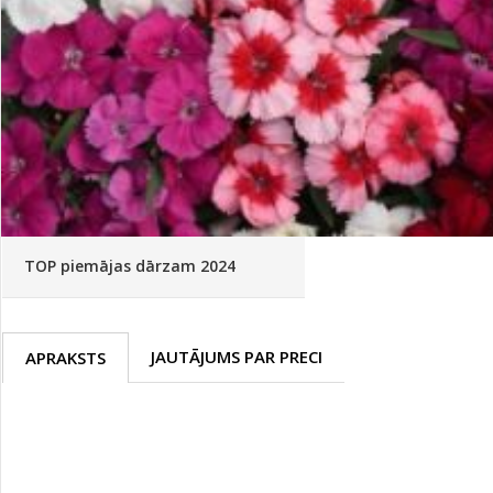
Palīglīdzekļi augu audzēšanai
(72)
Klientu Diena
Novatec - izcils mēslošanai arī
sezonas otrajā pusē!
Piedāvājums ābeļdārziem
TOP piemājas dārzam 2024
JAUTĀJUMS PAR PRECI
APRAKSTS