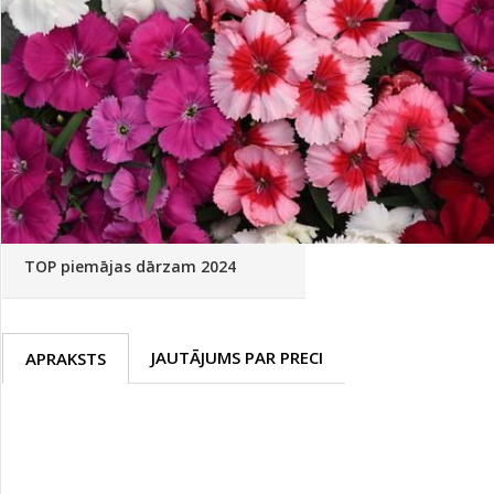
Palīglīdzekļi augu audzēšanai
(72)
Klientu Diena
Novatec - izcils mēslošanai arī
sezonas otrajā pusē!
Piedāvājums ābeļdārziem
TOP piemājas dārzam 2024
JAUTĀJUMS PAR PRECI
APRAKSTS