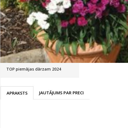
Palīglīdzekļi augu audzēšanai
(72)
Klientu Diena
Novatec - izcils mēslošanai arī
sezonas otrajā pusē!
Piedāvājums ābeļdārziem
TOP piemājas dārzam 2024
JAUTĀJUMS PAR PRECI
APRAKSTS