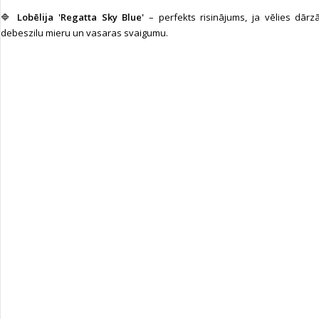
🔷
Lobēlija 'Regatta Sky Blue'
– perfekts risinājums, ja vēlies dārz
debeszilu mieru un vasaras svaigumu.