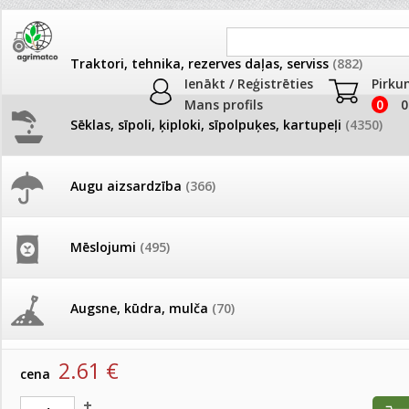
Traktori, tehnika, rezerves daļas, serviss
(882)
Ienākt / Reģistrēties
Pirku
Mans profils
0
0
Sēklas, sīpoli, ķiploki, sīpolpuķes, kartupeļi
(4350)
JAUNUMI
AKCIJAS
Augu aizsardzība
(366)
Lobēlijas
Pašlasīšanas vietu katalogs
AKCIJAS komplekts - 
frēze + mulčieris + p
Produkti
»
Sēklas, sīpoli, ķiploki, sīpolpuķes, kartupeļi
»
Puķu sēk
Mēslojumi
(495)
Lobēlijas
26.05. Vebinārs - Kā ierobežot
gliemežus piemājas dārzā un
AKCIJAS komplekts - S
pilsētvidē?
frontālais iekrāvējs +
Lobēlijas Regatta Sky Blue 1000 s (MS)
mulčieris + piekabe
Augsne, kūdra, mulča
(70)
artikuls:
52110
EAN:
52110
Darba laiks Līgo svētkos
AKCIJAS komplekts - 
2.61
€
Podi un kasetes
(646)
frēze + mulčieris
cena
Ūdens piemērotības noteikšana
smidzinājumu veikšanai