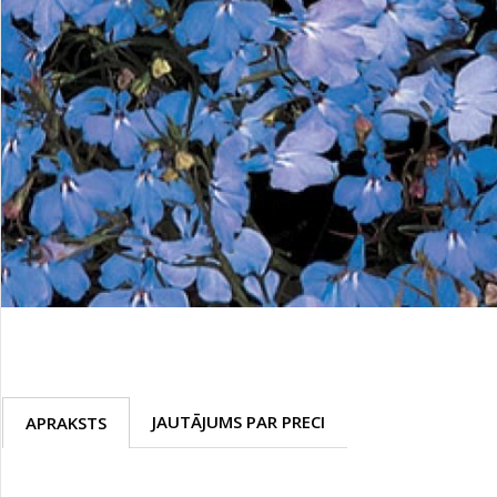
Palīglīdzekļi augu audzēšanai
(72)
Klientu Diena
Novatec - izcils mēslošanai arī
sezonas otrajā pusē!
Piedāvājums ābeļdārziem
TOP piemājas dārzam 2024
JAUTĀJUMS PAR PRECI
APRAKSTS