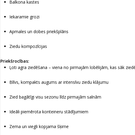
Balkona kastes
Iekaramie grozi
Apmales un dobes priekšplāns
Ziedu kompozīcijas
Priekšrocības:
Ļoti agra ziedēšana – viena no pirmajām lobēlijām, kas sāk zied
Blīvs, kompakts augums ar intensīvu ziedu klājumu
Zied bagātīgi visu sezonu līdz pirmajām salnām
Ideāli piemērota konteineru stādījumiem
Zema un viegli kopjama šķirne