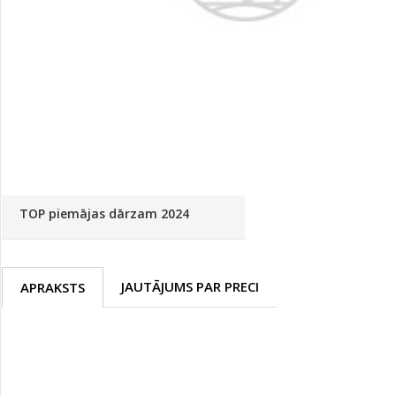
Palīglīdzekļi augu audzēšanai
(72)
Klientu Diena
Novatec - izcils mēslošanai arī
sezonas otrajā pusē!
Piedāvājums ābeļdārziem
TOP piemājas dārzam 2024
JAUTĀJUMS PAR PRECI
APRAKSTS