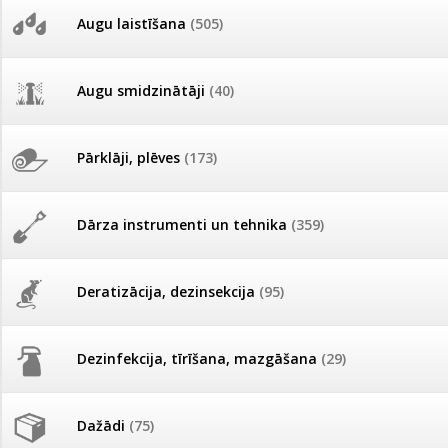
AKCIJAS komplekts - 
Augu laistīšana
(505)
MID MOWER + piekab
Pievienojies braucienam uz
Turkmenistānu!
IRRITEC Pilienlaistīš
Augu smidzinātāji
(40)
Tomātu sēklu katalogs
Pārklāji, plēves
(173)
Tomātu diena
Dārza instrumenti un tehnika
(359)
Tagad Vitrol GB arī 20kg
iepakojumā!
Deratizācija, dezinsekcija
(95)
Tomātu diena 21.augustā
Dezinfekcija, tīrīšana, mazgāšana
(29)
Ievešanas atļaujas 2025
Dažādi
(75)
Visas datu drošības lapas (DDL)
vienuviet