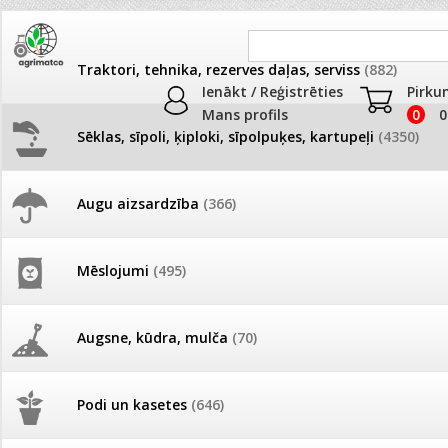
Traktori, tehnika, rezerves daļas, serviss
(882)
Ienākt / Reģistrēties
Pirku
Mans profils
0
0
Sēklas, sīpoli, ķiploki, sīpolpuķes, kartupeļi
(4350)
JAUNUMI
AKCIJAS
Augu aizsardzība
(366)
Lizantes
Pašlasīšanas vietu katalogs
AKCIJAS komplekts - 
frēze + mulčieris + p
Produkti
»
Sēklas, sīpoli, ķiploki, sīpolpuķes, kartupeļi
»
Puķu sēk
Mēslojumi
(495)
Lizantes
26.05. Vebinārs - Kā ierobežot
gliemežus piemājas dārzā un
AKCIJAS komplekts - S
Preču salīdzināšana
pilsētvidē?
frontālais iekrāvējs +
mulčieris + piekabe
Augsne, kūdra, mulča
(70)
Darba laiks Līgo svētkos
AKCIJAS komplekts - 
Podi un kasetes
(646)
frēze + mulčieris
Ūdens piemērotības noteikšana
Nav izvēlēta neviena prece salīdzināš
smidzinājumu veikšanai