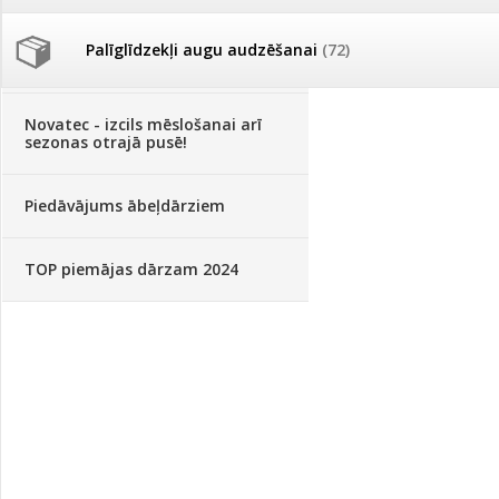
Palīglīdzekļi augu audzēšanai
(72)
Klientu Diena
Novatec - izcils mēslošanai arī
sezonas otrajā pusē!
Piedāvājums ābeļdārziem
TOP piemājas dārzam 2024