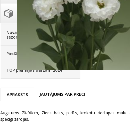
Palīglīdzekļi augu audzēšanai
(72)
Klientu Diena
Novatec - izcils mēslošanai arī
sezonas otrajā pusē!
Piedāvājums ābeļdārziem
TOP piemājas dārzam 2024
JAUTĀJUMS PAR PRECI
APRAKSTS
Augstums 70-90cm, Zieds balts, pildīts, krokotu ziedlapas malu. 
spēcīgi zarojas.