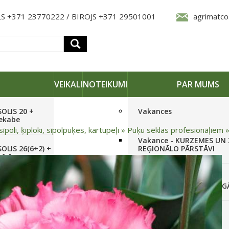
S +371 23770222 / BIROJS +371 29501001
agrimatco
VEIKALI
NOTEIKUMI
PAR MUMS
SOLIS 20 +
Vakances
iekabe
sīpoli, ķiploki, sīpolpuķes, kartupeļi
»
Puķu sēklas profesionāļiem
Vakance - KURZEMES UN
OLIS 26(6+2) +
REĢIONĀLO PĀRSTĀVI
 frēze +
Vakance - NOLIKTAVAS
STRĀDNIEKU VEIKALĀ RĪG
SOLIS 26 HST +
Pieteikties jaunumiem