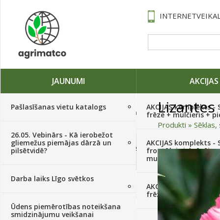
INTERNETVEIKAL
JAUNUMI
AKCIJAS
Lizantes
Pašlasīšanas vietu katalogs
AKCIJAS komplekts - 
Traktori, tehnika, rezerves daļas,
frēze + mulčieris + p
serviss
(882)
Produkti
»
Sēklas, 
26.05. Vebinārs - Kā ierobežot
gliemežus piemājas dārzā un
AKCIJAS komplekts - S
Sēklas, sīpoli, ķiploki, sīpolpuķes,
pilsētvidē?
frontālais iekrāvējs +
kartupeļi
(4350)
mulčieris + piekabe
Darba laiks Līgo svētkos
Augu aizsardzība
(366)
AKCIJAS komplekts - 
frēze + mulčieris
Ūdens piemērotības noteikšana
Mēslojumi
(495)
smidzinājumu veikšanai