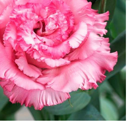
SOLIS 26 HST +
e
anas komplekti