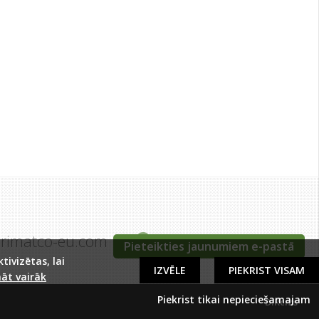
grimatco-eu.com
Tīraines iela 5c, Rīga
Pieteikties jaunumiem e-pastā
ivizētas, lai
IZVĒLE
PIEKRIST VISAM
āt vairāk
Piekrist tikai nepieciešamajam
DIRcms