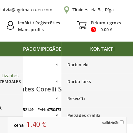
.latvia@agrimatco-eu.com
Tīraines iela 5c, Rīga
Ienākt / Reģistrēties
Pirkumu grozs
Mans profils
0
0.00
€
PADOMI
PIEGĀDE
KONTAKTI
Darbinieki
»
Lizantes
 ZEMGALES
Darba laiks
Lizantes Corelli SU 3 Deep Pink 10 p
F1
Rekvizīti
Ā
artikuls:
52149
EAN:
4750473020512
Izpārdots
Piegādes grafiki
1.40
€
salīdzināt
cena