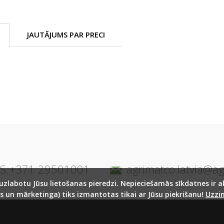
JAUTĀJUMS PAR PRECI
JS +371 29501001
agrimatco.latvia@a
labotu Jūsu lietošanas pieredzi. Nepieciešamās sīkdatnes ir akt
s un mārketinga) tiks izmantotas tikai ar Jūsu piekrišanu!
Uzzin