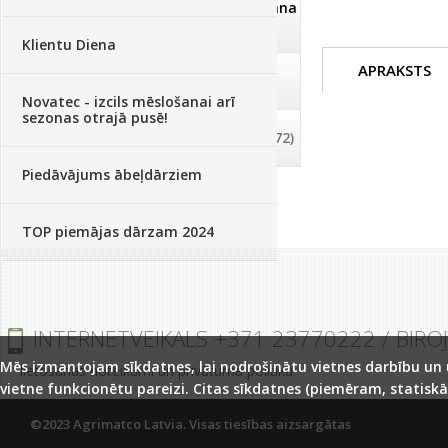
Dezinfekcija, tīrīšana, mazgāšana
(29)
Klientu Diena
APRAKSTS
Dažādi
(75)
Novatec - izcils mēslošanai arī
sezonas otrajā pusē!
Palīglīdzekļi augu audzēšanai
(72)
Piedāvājums ābeļdārziem
TOP piemājas dārzam 2024
INTERNETVEIKALS +371 23770222 / BIRO
Mēs izmantojam sīkdatnes, lai nodrošinātu vietnes darbību un uz
lietošanas noteikumi un privātuma politika
vietne funkcionētu pareizi. Citas sīkdatnes (piemēram, statiskā
©2023 Agrimatco Latvia. Visas tiesības aizsargātas