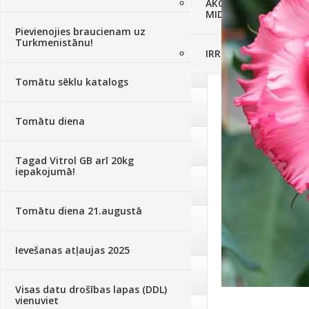
AKCIJAS komplekts - 
MID MOWER + piekab
Augsne, kūdra, mulča
(70)
Pievienojies braucienam uz
Turkmenistānu!
IRRITEC Pilienlaistīš
Podi un kasetes
(646)
Tomātu sēklu katalogs
Augu laistīšana
(505)
Tomātu diena
Augu smidzinātāji
(40)
Tagad Vitrol GB arī 20kg
iepakojumā!
Pārklāji, plēves
(173)
Tomātu diena 21.augustā
Dārza instrumenti un tehnika
(359)
Ievešanas atļaujas 2025
Deratizācija, dezinsekcija
(95)
Visas datu drošības lapas (DDL)
vienuviet