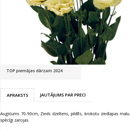
Palīglīdzekļi augu audzēšanai
(72)
Klientu Diena
Novatec - izcils mēslošanai arī
sezonas otrajā pusē!
Piedāvājums ābeļdārziem
TOP piemājas dārzam 2024
JAUTĀJUMS PAR PRECI
APRAKSTS
Augstums 70-90cm, Zieds dzeltens, pildīts, krokotu ziedlapas malu.
spēcīgi zarojas.