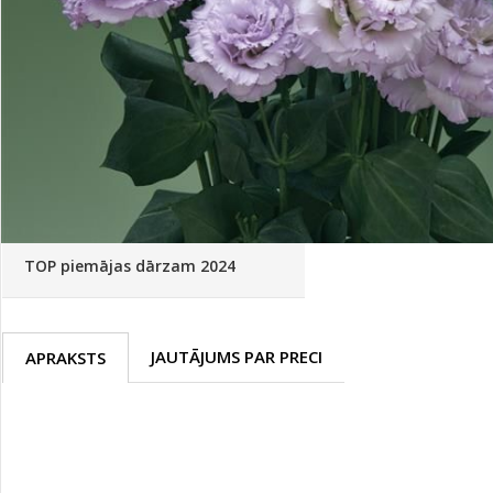
Palīglīdzekļi augu audzēšanai
(72)
Klientu Diena
Novatec - izcils mēslošanai arī
sezonas otrajā pusē!
Piedāvājums ābeļdārziem
TOP piemājas dārzam 2024
JAUTĀJUMS PAR PRECI
APRAKSTS