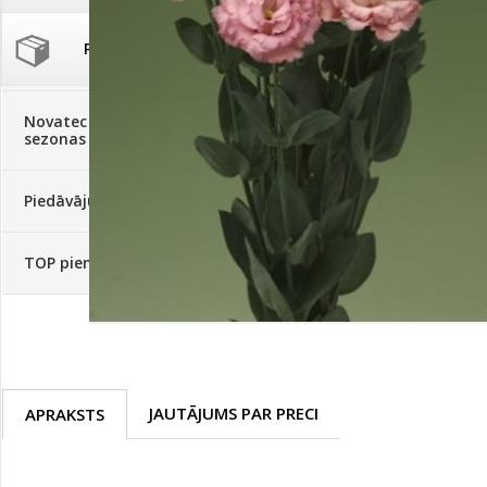
Palīglīdzekļi augu audzēšanai
(72)
Klientu Diena
Novatec - izcils mēslošanai arī
sezonas otrajā pusē!
Piedāvājums ābeļdārziem
TOP piemājas dārzam 2024
JAUTĀJUMS PAR PRECI
APRAKSTS