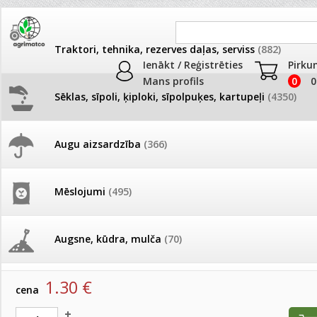
Traktori, tehnika, rezerves daļas, serviss
(882)
Ienākt / Reģistrēties
Pirku
Mans profils
0
0
Sēklas, sīpoli, ķiploki, sīpolpuķes, kartupeļi
(4350)
JAUNUMI
AKCIJAS
Augu aizsardzība
(366)
Lizantes
Pašlasīšanas vietu katalogs
AKCIJAS komplekts - 
frēze + mulčieris + p
Produkti
»
Sēklas, sīpoli, ķiploki, sīpolpuķes, kartupeļi
»
Puķu sēk
Mēslojumi
(495)
Lizantes
26.05. Vebinārs - Kā ierobežot
gliemežus piemājas dārzā un
AKCIJAS komplekts - S
pilsētvidē?
frontālais iekrāvējs +
Lizantes Corelli Apricot 10 gran.
mulčieris + piekabe
Augsne, kūdra, mulča
(70)
artikuls:
52533
EAN:
4750473020178
Darba laiks Līgo svētkos
AKCIJAS komplekts - 
1.30
€
Podi un kasetes
(646)
frēze + mulčieris
cena
Ūdens piemērotības noteikšana
smidzinājumu veikšanai