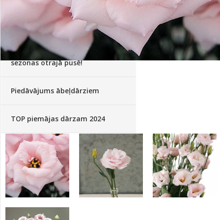
Palīglīdzekļi augu audzēšanai
(72)
Klientu Diena
Novatec - izcils mēslošanai arī
sezonas otrajā pusē!
Piedāvājums ābeļdārziem
TOP piemājas dārzam 2024