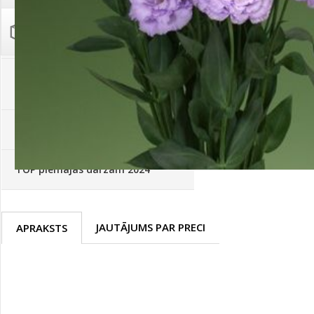
Palīglīdzekļi augu audzēšanai
(72)
Klientu Diena
Novatec - izcils mēslošanai arī
sezonas otrajā pusē!
Piedāvājums ābeļdārziem
TOP piemājas dārzam 2024
JAUTĀJUMS PAR PRECI
APRAKSTS