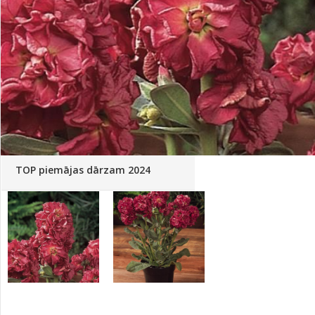
Palīglīdzekļi augu audzēšanai
(72)
Klientu Diena
Novatec - izcils mēslošanai arī
sezonas otrajā pusē!
Piedāvājums ābeļdārziem
TOP piemājas dārzam 2024