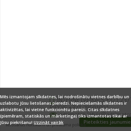
Mēs izmantojam sīkdatnes, lai nodrošinātu vietnes darbību un
INTERNETVEIKALS +371 237
uzlabotu Jūsu lietošanas pieredzi. Nepieciešamās sīkdatnes ir
BIROJS +371 29501001
aktivizētas, lai vietne funkcionētu pareizi. Citas sīkdatnes
agrimatco.latvia@agrimatc
(piemēram, statiskās un mārketinga) tiks izmantotas tikai ar
Pieteikties jaunumi
Jūsu piekrišanu!
Uzzināt vairāk
lietošanas noteikumi un privātuma politika