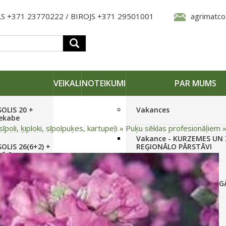
S +371 23770222 / BIROJS +371 29501001
agrimatco
VEIKALI
NOTEIKUMI
PAR MUMS
SOLIS 20 +
Vakances
iekabe
sīpoli, ķiploki, sīpolpuķes, kartupeļi
»
Puķu sēklas profesionāļiem
Vakance - KURZEMES UN
OLIS 26(6+2) +
REĢIONĀLO PĀRSTĀVI
 frēze +
Vakance - NOLIKTAVAS
STRĀDNIEKU VEIKALĀ RĪG
SOLIS 26 HST +
Pieteikties jaunumiem