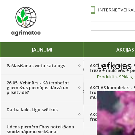
INTERNETVEIKAL
JAUNUMI
AKCIJAS
Lefkojas
Pašlasīšanas vietu katalogs
AKCIJAS komplekts - 
Traktori, tehnika, rezerves daļas,
frēze + mulčieris + p
serviss
(882)
Produkti
»
Sēklas, 
26.05. Vebinārs - Kā ierobežot
gliemežus piemājas dārzā un
AKCIJAS komplekts - S
Sēklas, sīpoli, ķiploki, sīpolpuķes,
pilsētvidē?
frontālais iekrāvējs +
kartupeļi
(4350)
mulčieris + piekabe
Darba laiks Līgo svētkos
Augu aizsardzība
(366)
AKCIJAS komplekts - 
frēze + mulčieris
Ūdens piemērotības noteikšana
Mēslojumi
(495)
smidzinājumu veikšanai