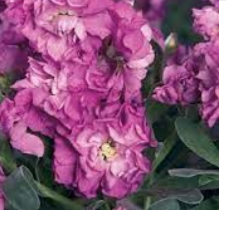
SOLIS 26 HST +
e
anas komplekti