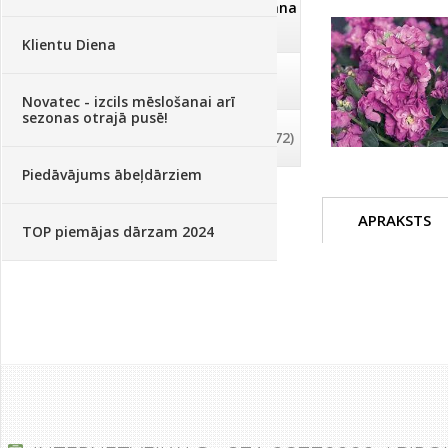
Dezinfekcija, tīrīšana, mazgāšana
(29)
Klientu Diena
Dažādi
(75)
Novatec - izcils mēslošanai arī
sezonas otrajā pusē!
Palīglīdzekļi augu audzēšanai
(72)
Piedāvājums ābeļdārziem
APRAKSTS
TOP piemājas dārzam 2024