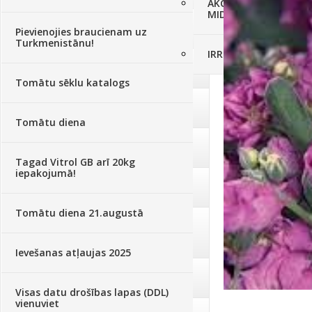
AKCIJAS komplekts - 
MID MOWER + piekab
Augsne, kūdra, mulča
(70)
Pievienojies braucienam uz
Turkmenistānu!
IRRITEC Pilienlaistīš
Podi un kasetes
(646)
Tomātu sēklu katalogs
Augu laistīšana
(505)
Tomātu diena
Augu smidzinātāji
(40)
Tagad Vitrol GB arī 20kg
iepakojumā!
Pārklāji, plēves
(173)
Tomātu diena 21.augustā
Dārza instrumenti un tehnika
(359)
Ievešanas atļaujas 2025
Deratizācija, dezinsekcija
(95)
Visas datu drošības lapas (DDL)
vienuviet