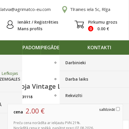
.latvia@agrimatco-eu.com
Tīraines iela 5c, Rīga
Ienākt / Reģistrēties
Pirkumu grozs
Mans profils
0
0.00
€
PADOMI
PIEGĀDE
KONTAKTI
Darbinieki
»
Lefkojas
 ZEMGALES
Darba laiks
Lefkoja Vintage Lavender 100s
Rekvizīti
artikuls:
31118
Izpārdots
Ā
2.00
€
salīdzināt
cena
Piegādes grafiki
Preču cena norādīta ar iekļautu PVN 21%.
Norādītā cena ir spēkā, pasūtot preci 07.08.2026.