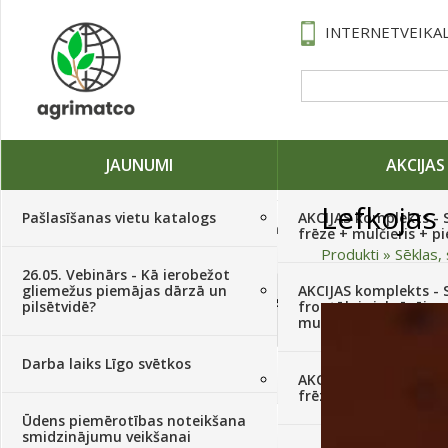
INTERNETVEIKAL
JAUNUMI
AKCIJAS
Lefkojas
Pašlasīšanas vietu katalogs
AKCIJAS komplekts - 
Traktori, tehnika, rezerves daļas,
frēze + mulčieris + p
serviss
(882)
Produkti
»
Sēklas, 
26.05. Vebinārs - Kā ierobežot
gliemežus piemājas dārzā un
AKCIJAS komplekts - S
Sēklas, sīpoli, ķiploki, sīpolpuķes,
pilsētvidē?
frontālais iekrāvējs +
kartupeļi
(4350)
mulčieris + piekabe
Darba laiks Līgo svētkos
Augu aizsardzība
(366)
AKCIJAS komplekts - 
frēze + mulčieris
Ūdens piemērotības noteikšana
Mēslojumi
(495)
smidzinājumu veikšanai