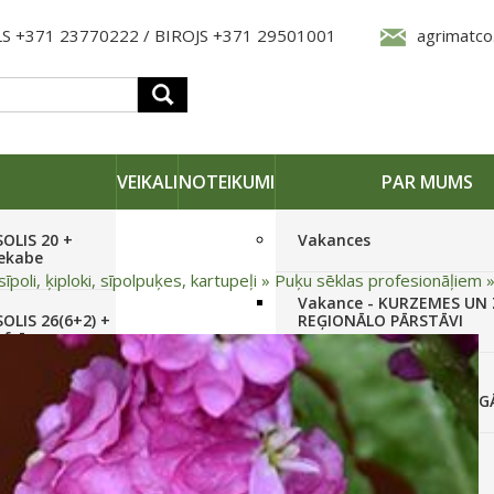
S +371 23770222 / BIROJS +371 29501001
agrimatco
VEIKALI
NOTEIKUMI
PAR MUMS
SOLIS 20 +
Vakances
iekabe
sīpoli, ķiploki, sīpolpuķes, kartupeļi
»
Puķu sēklas profesionāļiem
Vakance - KURZEMES UN
OLIS 26(6+2) +
REĢIONĀLO PĀRSTĀVI
 frēze +
Vakance - NOLIKTAVAS
STRĀDNIEKU VEIKALĀ RĪG
SOLIS 26 HST +
Pieteikties jaunumiem