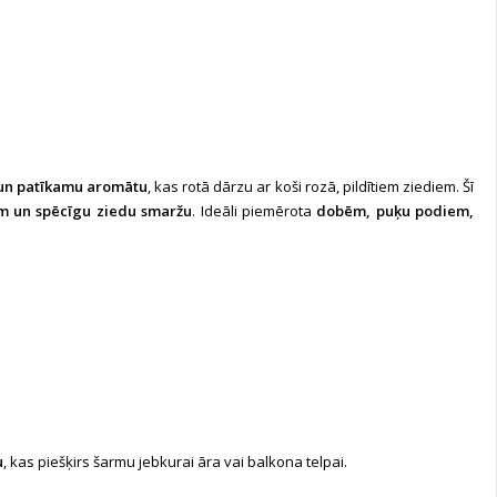
 un patīkamu aromātu
, kas rotā dārzu ar koši rozā, pildītiem ziediem. Šī
m un spēcīgu ziedu smaržu
. Ideāli piemērota
dobēm, puķu podiem,
u
, kas piešķirs šarmu jebkurai āra vai balkona telpai.