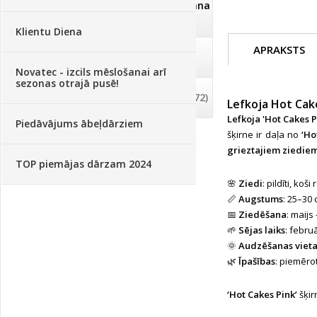
Dezinfekcija, tīrīšana, mazgāšana
(29)
Klientu Diena
APRAKSTS
Dažādi
(75)
Novatec - izcils mēslošanai arī
sezonas otrajā pusē!
Palīglīdzekļi augu audzēšanai
(72)
Lefkoja Hot Cake
Lefkoja 'Hot Cakes P
Piedāvājums ābeļdārziem
šķirne ir daļa no
‘Ho
grieztajiem ziedie
TOP piemājas dārzam 2024
🌸
Ziedi
: pildīti, ko
📏
Augstums
: 25–30
📅
Ziedēšana
: maijs
🌱
Sējas laiks
: febru
🌞
Audzēšanas viet
🌿
Īpašības
: piemēro
‘Hot Cakes Pink’
šķir