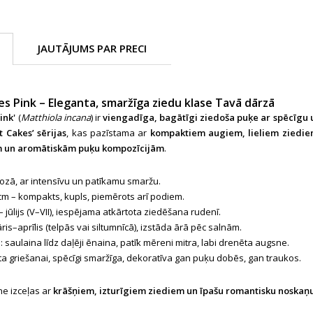
JAUTĀJUMS PAR PRECI
s Pink – Eleganta, smaržīga ziedu klase Tavā dārzā
ink'
(
Matthiola incana
) ir
viengadīga, bagātīgi ziedoša puķe ar spēcīgu
t Cakes’ sērijas
, kas pazīstama ar
kompaktiem augiem, lieliem ziedie
m un aromātiskām puķu kompozīcijām
.
ši rozā, ar intensīvu un patīkamu smaržu.
 cm – kompakts, kupls, piemērots arī podiem.
 – jūlijs (V–VII), iespējama atkārtota ziedēšana rudenī.
āris–aprīlis (telpās vai siltumnīcā), izstāda ārā pēc salnām.
a
: saulaina līdz daļēji ēnaina, patīk mēreni mitra, labi drenēta augsne.
ta griešanai, spēcīgi smaržīga, dekoratīva gan puķu dobēs, gan traukos.
ne izceļas ar
krāšņiem, izturīgiem ziediem un īpašu romantisku noskaņ