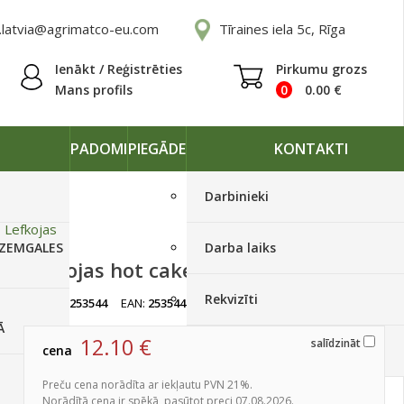
.latvia@agrimatco-eu.com
Tīraines iela 5c, Rīga
Ienākt / Reģistrēties
Pirkumu grozs
Mans profils
0
0.00
€
PADOMI
PIEGĀDE
KONTAKTI
Darbinieki
»
Lefkojas
 ZEMGALES
Darba laiks
Lefkojas hot cakes pink 500s
Rekvizīti
artikuls:
253544
EAN:
253544
Izpārdots
Ā
12.10
€
salīdzināt
cena
Piegādes grafiki
Preču cena norādīta ar iekļautu PVN 21%.
Norādītā cena ir spēkā, pasūtot preci 07.08.2026.