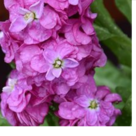
SOLIS 26 HST +
e
anas komplekti