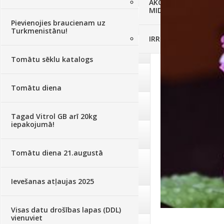
AKCIJAS komplekts - 
MID MOWER + piekab
Augsne, kūdra, mulča
(70)
Pievienojies braucienam uz
Turkmenistānu!
IRRITEC Pilienlaistīš
Podi un kasetes
(646)
Tomātu sēklu katalogs
Augu laistīšana
(505)
Tomātu diena
Augu smidzinātāji
(40)
Tagad Vitrol GB arī 20kg
iepakojumā!
Pārklāji, plēves
(173)
Tomātu diena 21.augustā
Dārza instrumenti un tehnika
(359)
Ievešanas atļaujas 2025
Deratizācija, dezinsekcija
(95)
Visas datu drošības lapas (DDL)
vienuviet