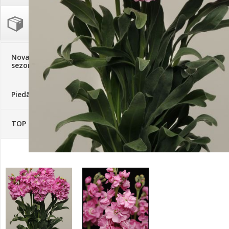
Palīglīdzekļi augu audzēšanai
(72)
Klientu Diena
Novatec - izcils mēslošanai arī
sezonas otrajā pusē!
Piedāvājums ābeļdārziem
TOP piemājas dārzam 2024