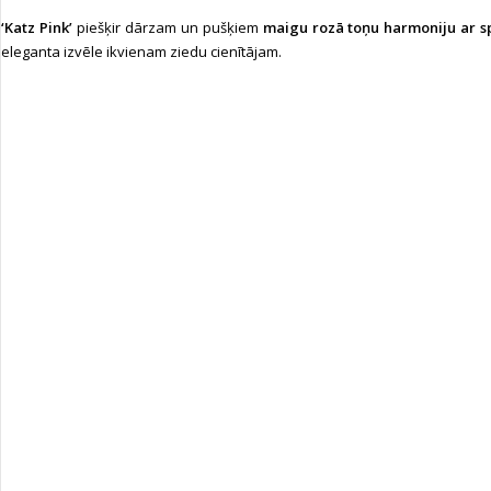
‘Katz Pink’
piešķir dārzam un pušķiem
maigu rozā toņu harmoniju ar 
eleganta izvēle ikvienam ziedu cienītājam.