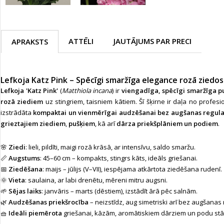
ATTĒLI
JAUTĀJUMS PAR PRECI
APRAKSTS
Lefkoja Katz Pink – Spēcīgi smaržīga elegance rozā ziedos
Lefkoja 'Katz Pink'
(
Matthiola incana
) ir
viengadīga, spēcīgi smaržīga pu
rozā ziediem
uz stingriem, taisniem kātiem. Šī šķirne ir daļa no profes
izstrādāta
kompaktai un vienmērīgai audzēšanai bez augšanas regul
grieztajiem ziediem
,
pušķiem
, kā arī
dārza priekšplāniem un podiem
.
🌸
Ziedi
: lieli, pildīti, maigi rozā krāsā, ar intensīvu, saldo smaržu.
📏
Augstums
: 45–60 cm – kompakts, stingrs kāts, ideāls griešanai.
📅
Ziedēšana
: maijs – jūlijs (V–VII), iespējama atkārtota ziedēšana rudenī.
🌞
Vieta
: saulaina, ar labi drenētu, mēreni mitru augsni.
🌱
Sējas laiks
: janvāris – marts (dēstiem), izstādīt ārā pēc salnām.
🌿
Audzēšanas priekšrocība
– neizstīdz, aug simetriski arī bez augšanas
🧺
Ideāli piemērota
griešanai, kāzām, aromātiskiem dārziem un podu stā