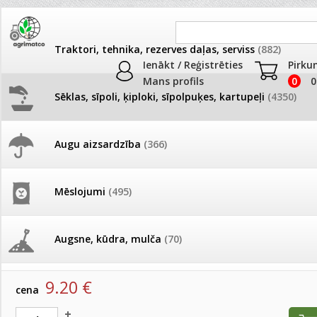
Traktori, tehnika, rezerves daļas, serviss
(882)
Ienākt / Reģistrēties
Pirku
Mans profils
0
0
Sēklas, sīpoli, ķiploki, sīpolpuķes, kartupeļi
(4350)
JAUNUMI
AKCIJAS
Augu aizsardzība
(366)
Lefkojas
Pašlasīšanas vietu katalogs
AKCIJAS komplekts - 
frēze + mulčieris + p
Produkti
»
Sēklas, sīpoli, ķiploki, sīpolpuķes, kartupeļi
»
Puķu sēk
Mēslojumi
(495)
Lefkojas
26.05. Vebinārs - Kā ierobežot
gliemežus piemājas dārzā un
AKCIJAS komplekts - S
pilsētvidē?
frontālais iekrāvējs +
Lefkojas Katz Pink 250 s (MS)
mulčieris + piekabe
Augsne, kūdra, mulča
(70)
artikuls:
2503545
EAN:
2503545
Darba laiks Līgo svētkos
AKCIJAS komplekts - 
9.20
€
Podi un kasetes
(646)
frēze + mulčieris
cena
Ūdens piemērotības noteikšana
smidzinājumu veikšanai