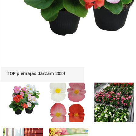
Palīglīdzekļi augu audzēšanai
(72)
Klientu Diena
Novatec - izcils mēslošanai arī
sezonas otrajā pusē!
Piedāvājums ābeļdārziem
TOP piemājas dārzam 2024