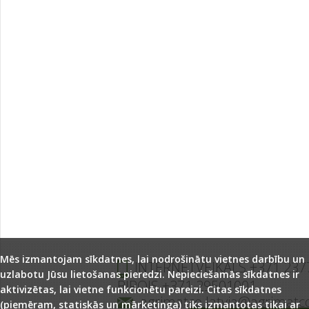
Mēs izmantojam sīkdatnes, lai nodrošinātu vietnes darbību un
INTERNETVEIKALS +371 237
uzlabotu Jūsu lietošanas pieredzi. Nepieciešamās sīkdatnes ir
BIROJS +371 29501001
aktivizētas, lai vietne funkcionētu pareizi. Citas sīkdatnes
agrimatco.latvia@agrimatc
(piemēram, statiskās un mārketinga) tiks izmantotas tikai ar