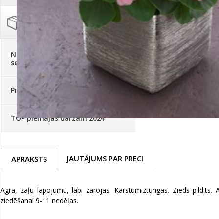
Palīglīdzekļi augu audzēšanai
(72)
Klientu Diena
Novatec - izcils mēslošanai arī
sezonas otrajā pusē!
Piedāvājums ābeļdārziem
TOP piemājas dārzam 2024
JAUTĀJUMS PAR PRECI
APRAKSTS
Agra, zaļu lapojumu, labi zarojas. Karstumizturīgas. Zieds pildīt
ziedēšanai 9-11 nedēļas.