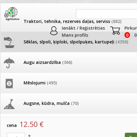
Traktori, tehnika, rezerves daļas, serviss
(882)
Ienākt / Reģistrēties
Pirku
Mans profils
0
0
Sēklas, sīpoli, ķiploki, sīpolpuķes, kartupeļi
(4350)
JAUNUMI
AKCIJAS
Augu aizsardzība
(366)
Leduspuķes
Pašlasīšanas vietu katalogs
AKCIJAS komplekts - 
frēze + mulčieris + p
Produkti
»
Sēklas, sīpoli, ķiploki, sīpolpuķes, kartupeļi
»
Puķu sēk
Mēslojumi
(495)
Leduspuķes
26.05. Vebinārs - Kā ierobežot
gliemežus piemājas dārzā un
AKCIJAS komplekts - S
pilsētvidē?
frontālais iekrāvējs +
Leduspuķes Nightlife White 1000 p.
mulčieris + piekabe
Augsne, kūdra, mulča
(70)
artikuls:
17235
EAN:
17235
Darba laiks Līgo svētkos
AKCIJAS komplekts - 
12.50
€
Podi un kasetes
(646)
frēze + mulčieris
cena
Ūdens piemērotības noteikšana
smidzinājumu veikšanai