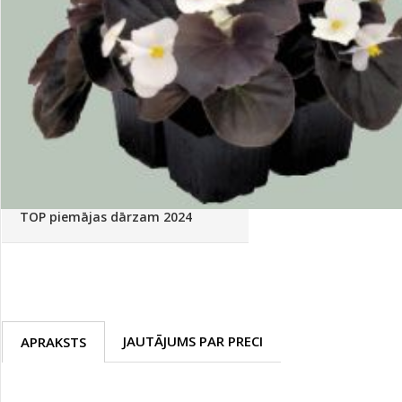
Palīglīdzekļi augu audzēšanai
(72)
Klientu Diena
Novatec - izcils mēslošanai arī
sezonas otrajā pusē!
Piedāvājums ābeļdārziem
TOP piemājas dārzam 2024
JAUTĀJUMS PAR PRECI
APRAKSTS