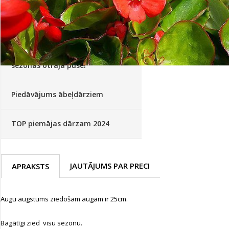
Palīglīdzekļi augu audzēšanai
(72)
Klientu Diena
Novatec - izcils mēslošanai arī
sezonas otrajā pusē!
Piedāvājums ābeļdārziem
TOP piemājas dārzam 2024
JAUTĀJUMS PAR PRECI
APRAKSTS
Augu augstums ziedošam augam ir 25cm.
Bagātīgi zied visu sezonu.