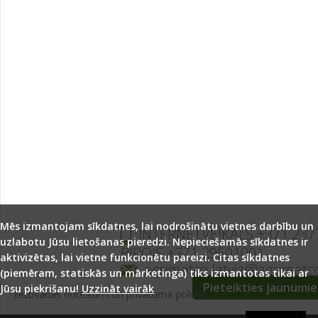
Mēs izmantojam sīkdatnes, lai nodrošinātu vietnes darbību un
INTERNETVEIKALS +371 237
uzlabotu Jūsu lietošanas pieredzi. Nepieciešamās sīkdatnes ir
BIROJS +371 29501001
aktivizētas, lai vietne funkcionētu pareizi. Citas sīkdatnes
agrimatco.latvia@agrimatc
(piemēram, statiskās un mārketinga) tiks izmantotas tikai ar
Pieteikties jaunumi
Jūsu piekrišanu!
Uzzināt vairāk
lietošanas noteikumi un privātuma politika