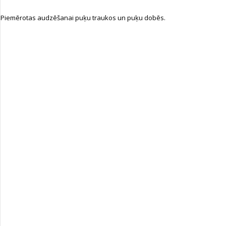
Piemērotas audzēšanai puķu traukos un puķu dobēs.