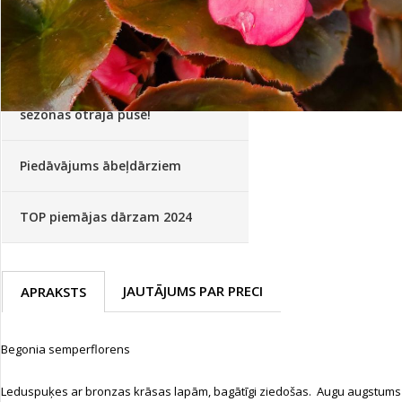
Palīglīdzekļi augu audzēšanai
(72)
Klientu Diena
Novatec - izcils mēslošanai arī
sezonas otrajā pusē!
Piedāvājums ābeļdārziem
TOP piemājas dārzam 2024
JAUTĀJUMS PAR PRECI
APRAKSTS
Begonia semperflorens
Leduspuķes ar bronzas krāsas lapām, bagātīgi ziedošas. Augu augstums 