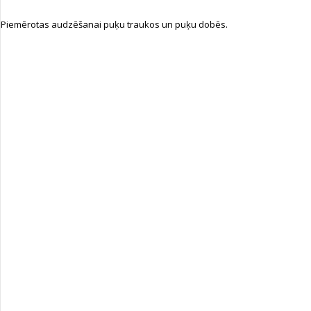
Piemērotas audzēšanai puķu traukos un puķu dobēs.