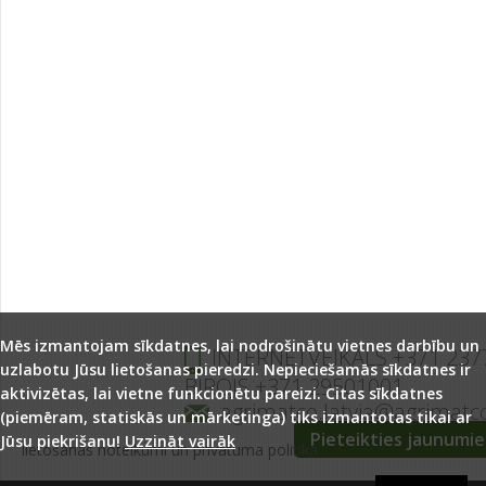
Mēs izmantojam sīkdatnes, lai nodrošinātu vietnes darbību un
INTERNETVEIKALS +371 237
uzlabotu Jūsu lietošanas pieredzi. Nepieciešamās sīkdatnes ir
BIROJS +371 29501001
aktivizētas, lai vietne funkcionētu pareizi. Citas sīkdatnes
agrimatco.latvia@agrimatc
(piemēram, statiskās un mārketinga) tiks izmantotas tikai ar
Pieteikties jaunumi
Jūsu piekrišanu!
Uzzināt vairāk
lietošanas noteikumi un privātuma politika