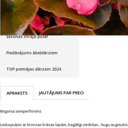
Palīglīdzekļi augu audzēšanai
(72)
Klientu Diena
Novatec - izcils mēslošanai arī
sezonas otrajā pusē!
Piedāvājums ābeļdārziem
TOP piemājas dārzam 2024
JAUTĀJUMS PAR PRECI
APRAKSTS
Begonia semperflorens
Leduspuķes ar bronzas krāsas lapām, bagātīgi ziedošas. Augu augstums 