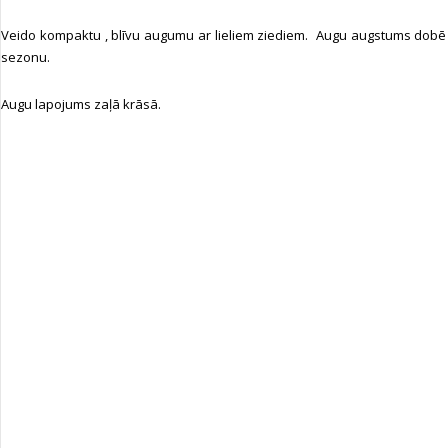
Veido kompaktu , blīvu augumu ar lieliem ziediem. Augu augstums dobē 2
sezonu.
Augu lapojums zaļā krāsā.