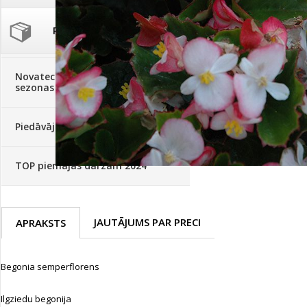
Palīglīdzekļi augu audzēšanai
(72)
Klientu Diena
Novatec - izcils mēslošanai arī
sezonas otrajā pusē!
Piedāvājums ābeļdārziem
TOP piemājas dārzam 2024
JAUTĀJUMS PAR PRECI
APRAKSTS
Begonia semperflorens
Ilgziedu begonija