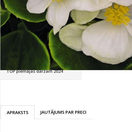
Palīglīdzekļi augu audzēšanai
(72)
Klientu Diena
Novatec - izcils mēslošanai arī
sezonas otrajā pusē!
Piedāvājums ābeļdārziem
TOP piemājas dārzam 2024
JAUTĀJUMS PAR PRECI
APRAKSTS