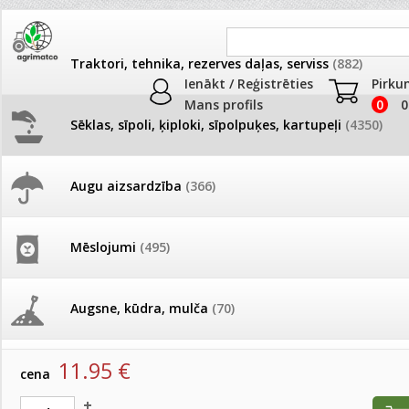
Traktori, tehnika, rezerves daļas, serviss
(882)
Ienākt / Reģistrēties
Pirku
Mans profils
0
0
Sēklas, sīpoli, ķiploki, sīpolpuķes, kartupeļi
(4350)
JAUNUMI
AKCIJAS
Augu aizsardzība
(366)
Leduspuķes
Pašlasīšanas vietu katalogs
AKCIJAS komplekts - 
frēze + mulčieris + p
Produkti
»
Sēklas, sīpoli, ķiploki, sīpolpuķes, kartupeļi
»
Puķu sēk
Mēslojumi
(495)
Leduspuķes
26.05. Vebinārs - Kā ierobežot
gliemežus piemājas dārzā un
AKCIJAS komplekts - S
pilsētvidē?
frontālais iekrāvējs +
Leduspuķes Sprint plus White 1000 p(B)
mulčieris + piekabe
Augsne, kūdra, mulča
(70)
artikuls:
1524160
EAN:
1524160
Darba laiks Līgo svētkos
AKCIJAS komplekts - 
11.95
€
Podi un kasetes
(646)
frēze + mulčieris
cena
Ūdens piemērotības noteikšana
smidzinājumu veikšanai