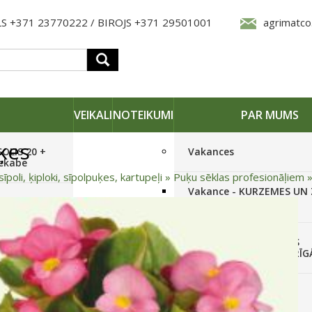
S +371 23770222 / BIROJS +371 29501001
agrimatco
VEIKALI
NOTEIKUMI
PAR MUMS
ķes
SOLIS 20 +
Vakances
iekabe
sīpoli, ķiploki, sīpolpuķes, kartupeļi
»
Puķu sēklas profesionāļiem
Vakance - KURZEMES UN
OLIS 26(6+2) +
REĢIONĀLO PĀRSTĀVI
 frēze +
Vakance - NOLIKTAVAS
STRĀDNIEKU VEIKALĀ RĪG
SOLIS 26 HST +
Pieteikties jaunumiem