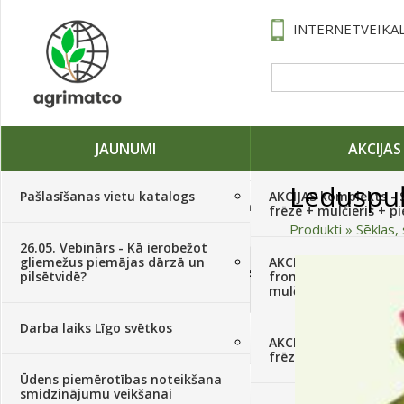
INTERNETVEIKAL
JAUNUMI
AKCIJAS
Leduspu
Pašlasīšanas vietu katalogs
AKCIJAS komplekts - 
Traktori, tehnika, rezerves daļas,
frēze + mulčieris + p
serviss
(882)
Produkti
»
Sēklas, 
26.05. Vebinārs - Kā ierobežot
gliemežus piemājas dārzā un
AKCIJAS komplekts - S
Sēklas, sīpoli, ķiploki, sīpolpuķes,
pilsētvidē?
frontālais iekrāvējs +
kartupeļi
(4350)
mulčieris + piekabe
Darba laiks Līgo svētkos
Augu aizsardzība
(366)
AKCIJAS komplekts - 
frēze + mulčieris
Ūdens piemērotības noteikšana
Mēslojumi
(495)
smidzinājumu veikšanai