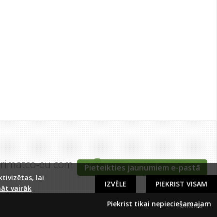
grimatco-eu.com
Tīraines iela 5c, Rīga
Pieteikties jaunumiem e-pastā
ivizētas, lai
IZVĒLE
PIEKRIST VISAM
āt vairāk
Piekrist tikai nepieciešamajam
DIRcms