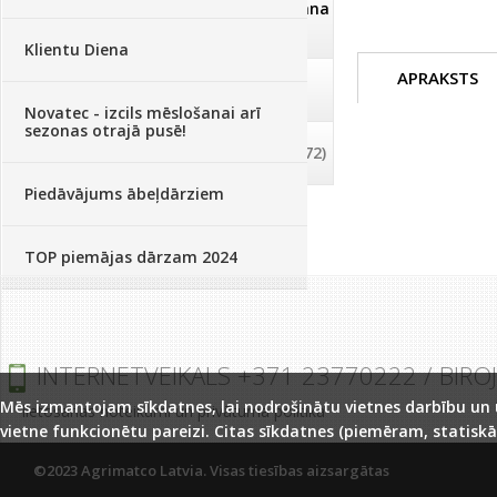
Dezinfekcija, tīrīšana, mazgāšana
(29)
Klientu Diena
APRAKSTS
Dažādi
(75)
Novatec - izcils mēslošanai arī
sezonas otrajā pusē!
Palīglīdzekļi augu audzēšanai
(72)
Piedāvājums ābeļdārziem
TOP piemājas dārzam 2024
INTERNETVEIKALS +371 23770222 / BIRO
Mēs izmantojam sīkdatnes, lai nodrošinātu vietnes darbību un uz
lietošanas noteikumi un privātuma politika
vietne funkcionētu pareizi. Citas sīkdatnes (piemēram, statiskā
©2023 Agrimatco Latvia. Visas tiesības aizsargātas