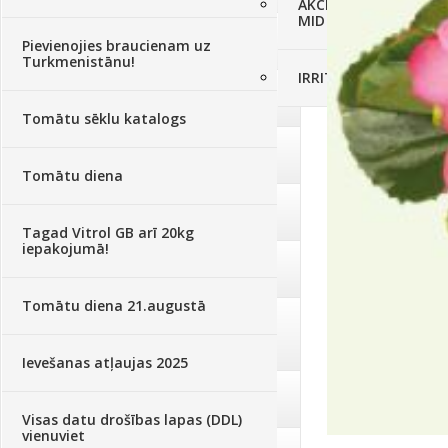
AKCIJAS komplekts - 
MID MOWER + piekab
Augsne, kūdra, mulča
(70)
Pievienojies braucienam uz
Turkmenistānu!
IRRITEC Pilienlaistīš
Podi un kasetes
(646)
Tomātu sēklu katalogs
Augu laistīšana
(505)
Tomātu diena
Augu smidzinātāji
(40)
Tagad Vitrol GB arī 20kg
iepakojumā!
Pārklāji, plēves
(173)
Tomātu diena 21.augustā
Dārza instrumenti un tehnika
(359)
Ievešanas atļaujas 2025
Deratizācija, dezinsekcija
(95)
Visas datu drošības lapas (DDL)
vienuviet