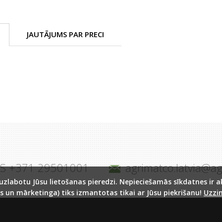
JAUTĀJUMS PAR PRECI
JS +371 29501001
agrimatco.latvia@a
labotu Jūsu lietošanas pieredzi. Nepieciešamās sīkdatnes ir akt
s un mārketinga) tiks izmantotas tikai ar Jūsu piekrišanu!
Uzzin