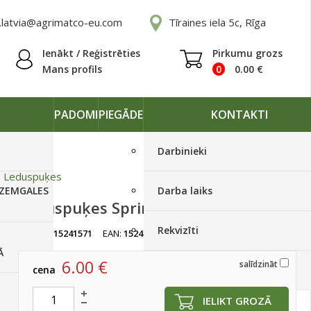
.latvia@agrimatco-eu.com
Tīraines iela 5c, Rīga
Ienākt / Reģistrēties
Pirkumu grozs
Mans profils
0
0.00
€
PADOMI
PIEGĀDE
KONTAKTI
Darbinieki
»
Leduspuķes
 ZEMGALES
Darba laiks
Leduspuķes Sprint plus Rose 500 p
Rekvizīti
artikuls:
15241571
EAN:
15241571
Ir noliktavā, < 10 gab.
Ā
6.00
€
salīdzināt
cena
Piegādes grafiki
IELIKT GROZĀ