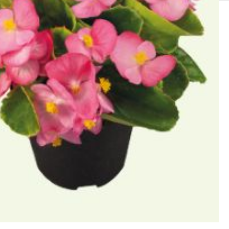
SOLIS 26 HST +
e
anas komplekti