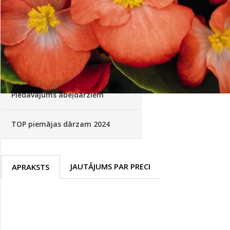
Palīglīdzekļi augu audzēšanai
(72)
Klientu Diena
Novatec - izcils mēslošanai arī
sezonas otrajā pusē!
Piedāvājums ābeļdārziem
TOP piemājas dārzam 2024
JAUTĀJUMS PAR PRECI
APRAKSTS