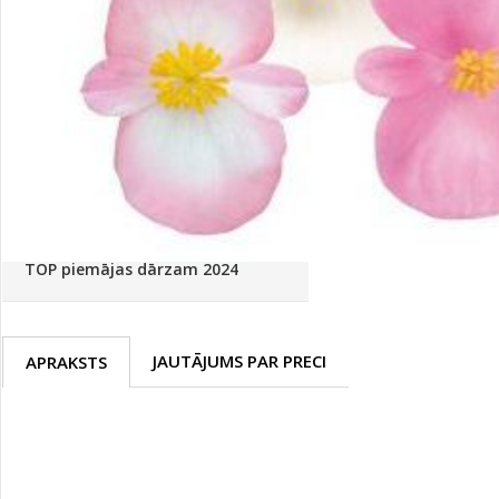
Palīglīdzekļi augu audzēšanai
(72)
Klientu Diena
Novatec - izcils mēslošanai arī
sezonas otrajā pusē!
Piedāvājums ābeļdārziem
TOP piemājas dārzam 2024
JAUTĀJUMS PAR PRECI
APRAKSTS