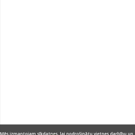
Mēs izmantojam sīkdatnes, lai nodrošinātu vietnes darbību un