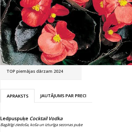
Palīglīdzekļi augu audzēšanai
(72)
Klientu Diena
Novatec - izcils mēslošanai arī
sezonas otrajā pusē!
Piedāvājums ābeļdārziem
TOP piemājas dārzam 2024
JAUTĀJUMS PAR PRECI
APRAKSTS
Ledpuspuķe
Cocktail Vodka
Bagātīgi ziedoša, koša un izturīga sezonas puķe