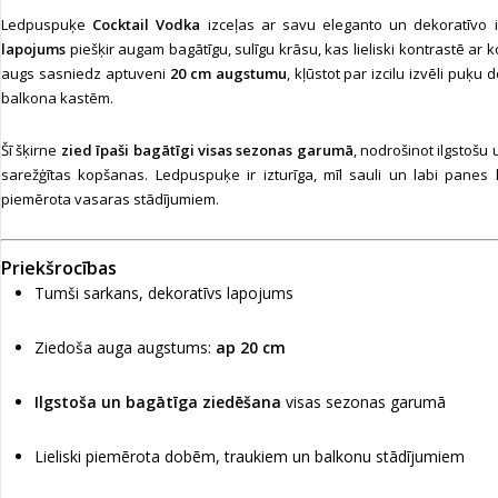
Ledpuspuķe
Cocktail Vodka
izceļas ar savu eleganto un dekoratīvo 
lapojums
piešķir augam bagātīgu, sulīgu krāsu, kas lieliski kontrastē ar 
augs sasniedz aptuveni
20 cm augstumu
, kļūstot par izcilu izvēli puķ
balkona kastēm.
Šī šķirne
zied īpaši bagātīgi visas sezonas garumā
, nodrošinot ilgstošu
sarežģītas kopšanas. Ledpuspuķe ir izturīga, mīl sauli un labi panes k
piemērota vasaras stādījumiem.
Priekšrocības
Tumši sarkans, dekoratīvs lapojums
Ziedoša auga augstums:
ap 20 cm
Ilgstoša un bagātīga ziedēšana
visas sezonas garumā
Lieliski piemērota dobēm, traukiem un balkonu stādījumiem