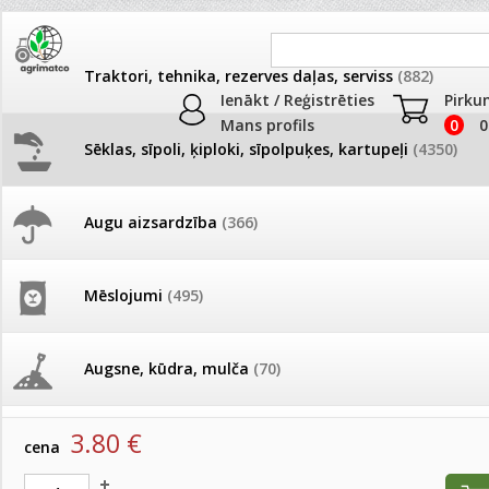
Traktori, tehnika, rezerves daļas, serviss
(882)
Ienākt / Reģistrēties
Pirku
Mans profils
0
0
Sēklas, sīpoli, ķiploki, sīpolpuķes, kartupeļi
(4350)
JAUNUMI
AKCIJAS
Augu aizsardzība
(366)
Leduspuķes
Pašlasīšanas vietu katalogs
AKCIJAS komplekts - 
frēze + mulčieris + p
Produkti
»
Sēklas, sīpoli, ķiploki, sīpolpuķes, kartupeļi
»
Puķu sēk
Mēslojumi
(495)
Leduspuķes
26.05. Vebinārs - Kā ierobežot
gliemežus piemājas dārzā un
AKCIJAS komplekts - S
pilsētvidē?
frontālais iekrāvējs +
Leduspuķes Sprint rose 250 p
mulčieris + piekabe
Augsne, kūdra, mulča
(70)
artikuls:
152410
EAN:
152410
Darba laiks Līgo svētkos
AKCIJAS komplekts - 
3.80
€
Podi un kasetes
(646)
frēze + mulčieris
cena
Ūdens piemērotības noteikšana
smidzinājumu veikšanai