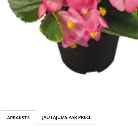
Palīglīdzekļi augu audzēšanai
(72)
Klientu Diena
Novatec - izcils mēslošanai arī
sezonas otrajā pusē!
Piedāvājums ābeļdārziem
TOP piemājas dārzam 2024
JAUTĀJUMS PAR PRECI
APRAKSTS