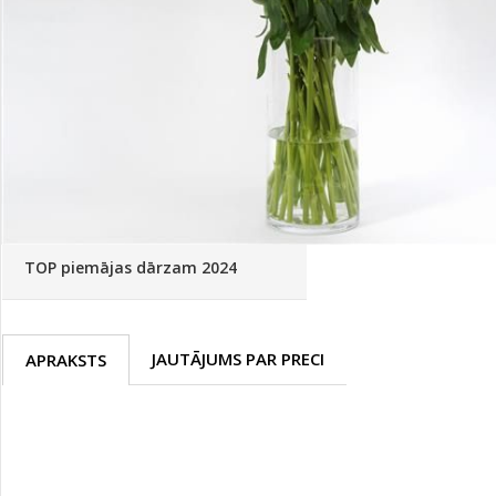
Palīglīdzekļi augu audzēšanai
(72)
Klientu Diena
Novatec - izcils mēslošanai arī
sezonas otrajā pusē!
Piedāvājums ābeļdārziem
TOP piemājas dārzam 2024
JAUTĀJUMS PAR PRECI
APRAKSTS