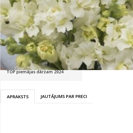
Palīglīdzekļi augu audzēšanai
(72)
Klientu Diena
Novatec - izcils mēslošanai arī
sezonas otrajā pusē!
Piedāvājums ābeļdārziem
TOP piemājas dārzam 2024
JAUTĀJUMS PAR PRECI
APRAKSTS