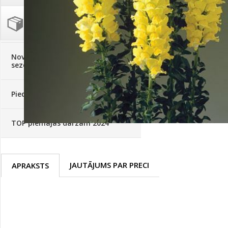
Palīglīdzekļi augu audzēšanai
(72)
Klientu Diena
Novatec - izcils mēslošanai arī
sezonas otrajā pusē!
Piedāvājums ābeļdārziem
TOP piemājas dārzam 2024
JAUTĀJUMS PAR PRECI
APRAKSTS