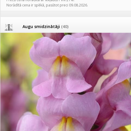
AKCIJAS komplekts - 
Norādītā cena ir spēkā, pasūtot preci 09.08.2026.
Augu laistīšana
(505)
MID MOWER + piekab
Pievienojies braucienam uz
Turkmenistānu!
IRRITEC Pilienlaistīš
Augu smidzinātāji
(40)
Tomātu sēklu katalogs
Pārklāji, plēves
(173)
Tomātu diena
Dārza instrumenti un tehnika
(359)
Tagad Vitrol GB arī 20kg
iepakojumā!
Deratizācija, dezinsekcija
(95)
Tomātu diena 21.augustā
Dezinfekcija, tīrīšana, mazgāšana
(29)
Ievešanas atļaujas 2025
Dažādi
(75)
Visas datu drošības lapas (DDL)
vienuviet