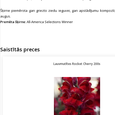
Šķirne piemērota gan griezto ziedu ieguvei, gan apstādījumu kompozīc
augus.
Premēta šķirne:
All-America Selections Winner
Saistītās preces
Lauvmutītes Rocket Cherry 200s