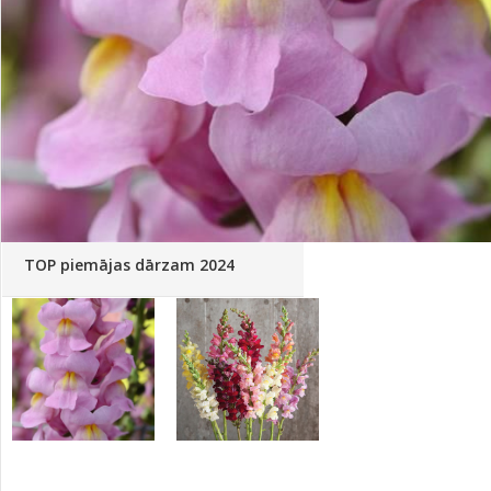
Palīglīdzekļi augu audzēšanai
(72)
Klientu Diena
Novatec - izcils mēslošanai arī
sezonas otrajā pusē!
Piedāvājums ābeļdārziem
TOP piemājas dārzam 2024