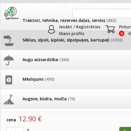
Traktori, tehnika, rezerves daļas, serviss
(882)
Ienākt / Reģistrēties
Pirku
Mans profils
0
0
Sēklas, sīpoli, ķiploki, sīpolpuķes, kartupeļi
(4350)
JAUNUMI
AKCIJAS
Augu aizsardzība
(366)
Lauvmutītes
Pašlasīšanas vietu katalogs
AKCIJAS komplekts - 
frēze + mulčieris + p
Produkti
»
Sēklas, sīpoli, ķiploki, sīpolpuķes, kartupeļi
»
Puķu sēk
Mēslojumi
(495)
Lauvmutītes
26.05. Vebinārs - Kā ierobežot
gliemežus piemājas dārzā un
AKCIJAS komplekts - S
pilsētvidē?
frontālais iekrāvējs +
Lauvmutītes Rocket Red 1000s(MS)
mulčieris + piekabe
Augsne, kūdra, mulča
(70)
artikuls:
31717
EAN:
31717
Darba laiks Līgo svētkos
AKCIJAS komplekts - 
12.90
€
Podi un kasetes
(646)
frēze + mulčieris
cena
Ūdens piemērotības noteikšana
smidzinājumu veikšanai