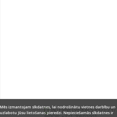
Mēs izmantojam sīkdatnes, lai nodrošinātu vietnes darbību un
INTERNETVEIKALS +371 237
uzlabotu Jūsu lietošanas pieredzi. Nepieciešamās sīkdatnes ir
BIROJS +371 29501001