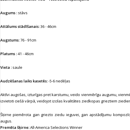
Augums :
stāvs
Attālums stādīšanais:
36 - 46cm
Augstums:
76 - 91cm
Platums :
41 - 46cm
Vieta :
saule
Audzēšanas laiks kasetēs:
-5-6 nedēļas
Aktīvi augošas, izturīgas pret karstumu, veido vienmērīgu augumu, vienm
izvietoti ciešā vārpā, veidojot izcilas kvalitātes ziedkopas grieztiem ziedi
Šķirne piemērota gan griezto ziedu ieguvei, gan apstādījumu kompozīc
augus.
Premēta šķirne:
All-America Selections Winner