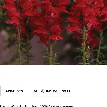
Palīglīdzekļi augu audzēšanai
(72)
Klientu Diena
Novatec - izcils mēslošanai arī
sezonas otrajā pusē!
Piedāvājums ābeļdārziem
TOP piemājas dārzam 2024
JAUTĀJUMS PAR PRECI
APRAKSTS
Lauvmutītes Rocket Red - 1000 sēklu iepakojums