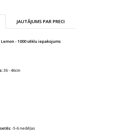
JAUTĀJUMS PAR PRECI
 Lemon - 1000 sēklu iepakojums
s:
36 - 46cm
setēs:
-5-6 nedēļas