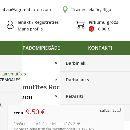
.latvia@agrimatco-eu.com
Tīraines iela 5c, Rīga
Ienākt / Reģistrēties
Pirkumu grozs
Mans profils
0
0.00
€
PADOMI
PIEGĀDE
KONTAKTI
Darbinieki
»
Lauvmutītes
 ZEMGALES
Darba laiks
Lauvmutītes Rocket Lemon 1000s
Rekvizīti
artikuls:
31711
Izpārdots
Ā
9.50
€
salīdzināt
cena
Piegādes grafiki
Preču cena norādīta ar iekļautu PVN 21%.
Norādītā cena ir spēkā, pasūtot preci 10.08.2026.