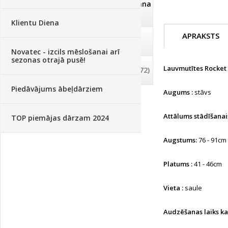
Dezinfekcija, tīrīšana, mazgāšana
(29)
Klientu Diena
APRAKSTS
Dažādi
(75)
Novatec - izcils mēslošanai arī
sezonas otrajā pusē!
Lauvmutītes Rocket
Palīglīdzekļi augu audzēšanai
(72)
Piedāvājums ābeļdārziem
Augums :
stāvs
Attālums stādīšanai
TOP piemājas dārzam 2024
Augstums:
76 - 91cm
Platums :
41 - 46cm
Vieta :
saule
Audzēšanas laiks ka