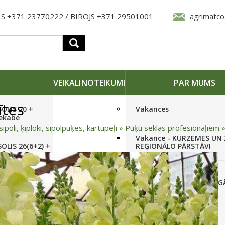
S +371 23770222 / BIROJS +371 29501001
agrimatco
VEIKALI
NOTEIKUMI
PAR MUMS
ītes
SOLIS 20 +
Vakances
iekabe
sīpoli, ķiploki, sīpolpuķes, kartupeļi
»
Puķu sēklas profesionāļiem
Vakance - KURZEMES UN
OLIS 26(6+2) +
REĢIONĀLO PĀRSTĀVI
 frēze +
Vakance - NOLIKTAVAS
STRĀDNIEKU VEIKALĀ RĪG
SOLIS 26 HST +
Pieteikties jaunumiem