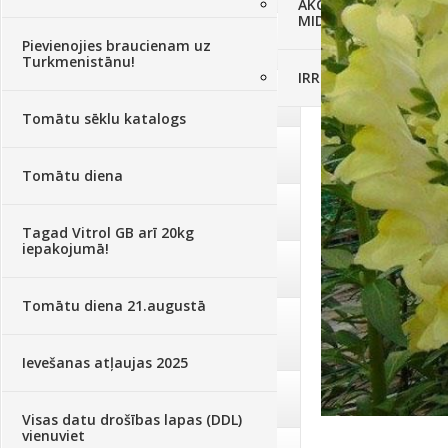
AKCIJAS komplekts - 
MID MOWER + piekab
Augsne, kūdra, mulča
(70)
Pievienojies braucienam uz
Turkmenistānu!
IRRITEC Pilienlaistīš
Podi un kasetes
(646)
Tomātu sēklu katalogs
Augu laistīšana
(505)
Tomātu diena
Augu smidzinātāji
(40)
Tagad Vitrol GB arī 20kg
iepakojumā!
Pārklāji, plēves
(173)
Tomātu diena 21.augustā
Dārza instrumenti un tehnika
(359)
Ievešanas atļaujas 2025
Deratizācija, dezinsekcija
(95)
Visas datu drošības lapas (DDL)
vienuviet