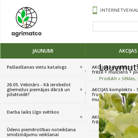
INTERNETVEIKAL
JAUNUMI
AKCIJAS
Lauvmut
Pašlasīšanas vietu katalogs
AKCIJAS komplekts - 
Traktori, tehnika, rezerves daļas,
frēze + mulčieris + p
serviss
(882)
Produkti
»
Sēklas, 
26.05. Vebinārs - Kā ierobežot
gliemežus piemājas dārzā un
AKCIJAS komplekts - S
Sēklas, sīpoli, ķiploki, sīpolpuķes,
pilsētvidē?
frontālais iekrāvējs +
kartupeļi
(4350)
mulčieris + piekabe
Darba laiks Līgo svētkos
Augu aizsardzība
(366)
AKCIJAS komplekts - 
frēze + mulčieris
Ūdens piemērotības noteikšana
Mēslojumi
(495)
smidzinājumu veikšanai