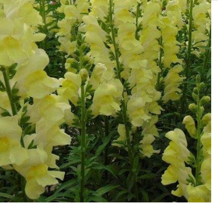
SOLIS 26 HST +
e
anas komplekti