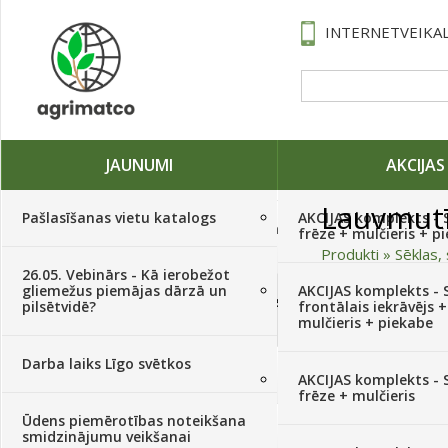
INTERNETVEIKAL
JAUNUMI
AKCIJAS
Lauvmut
Pašlasīšanas vietu katalogs
AKCIJAS komplekts - 
Traktori, tehnika, rezerves daļas,
frēze + mulčieris + p
serviss
(882)
Produkti
»
Sēklas, 
26.05. Vebinārs - Kā ierobežot
gliemežus piemājas dārzā un
AKCIJAS komplekts - S
Sēklas, sīpoli, ķiploki, sīpolpuķes,
Kārtot pēc
pilsētvidē?
frontālais iekrāvējs +
kartupeļi
(4350)
mulčieris + piekabe
Augļu,ziedu krāsa
Darba laiks Līgo svētkos
Augu aizsardzība
(366)
Dzeltens
AKCIJAS komplekts - 
frēze + mulčieris
Sēklu skaits paciņā
Ūdens piemērotības noteikšana
Mēslojumi
(495)
smidzinājumu veikšanai
Kultūra