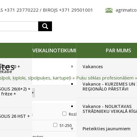
S +371 23770222 / BIROJS +371 29501001
agrimatco
VEIKALI
NOTEIKUMI
PAR MUMS
ītes
SOLIS 20 +
Vakances
iekabe
sīpoli, ķiploki, sīpolpuķes, kartupeļi
»
Puķu sēklas profesionāļiem
Vakance - KURZEMES UN
OLIS 26(6+2) +
REĢIONĀLO PĀRSTĀVI
 frēze +
Vakance - NOLIKTAVAS
STRĀDNIEKU VEIKALĀ RĪG
Oranžs
Rozā
Sarkans
SOLIS 26 HST +
līdz 20
51-250
1000 - 10 000
Pieteikties jaunumiem
Viengadīgās puķes