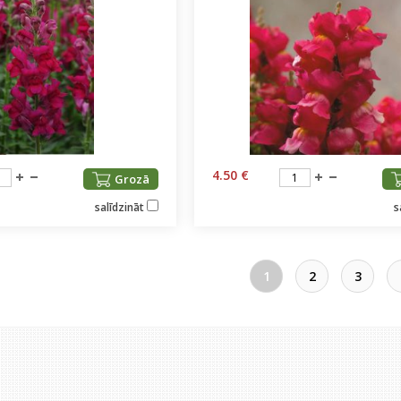
4.50 €
Grozā
salīdzināt
s
1
2
3