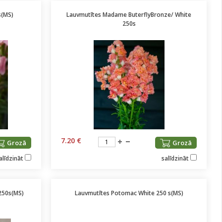
s(MS)
Lauvmutītes Madame ButerflyBronze/ White
250s
7.20 €
Grozā
Grozā
alīdzināt
salīdzināt
250s(MS)
Lauvmutītes Potomac White 250 s(MS)