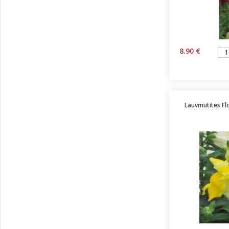
8.90 €
Lauvmutītes Fl