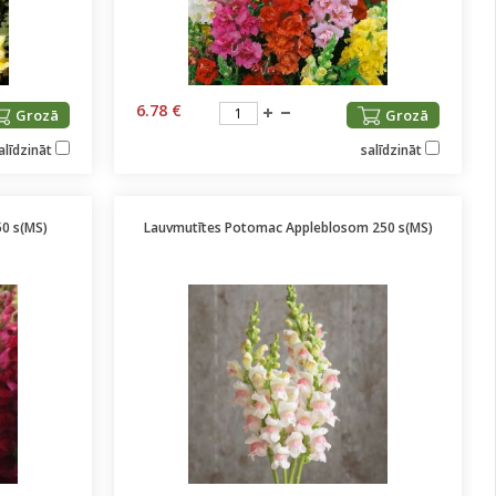
6.78 €
Grozā
Grozā
alīdzināt
salīdzināt
0 s(MS)
Lauvmutītes Potomac Appleblosom 250 s(MS)