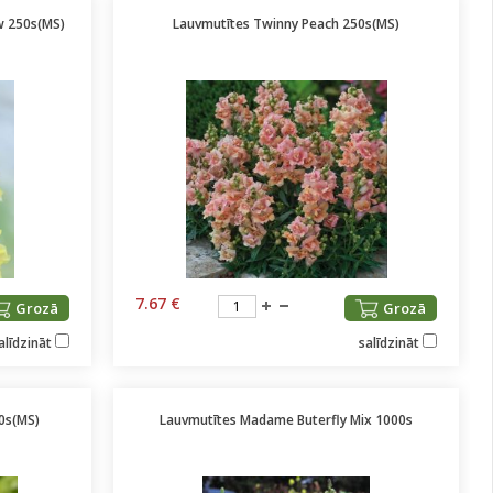
w 250s(MS)
Lauvmutītes Twinny Peach 250s(MS)
7.67 €
Grozā
Grozā
alīdzināt
salīdzināt
0s(MS)
Lauvmutītes Madame Buterfly Mix 1000s