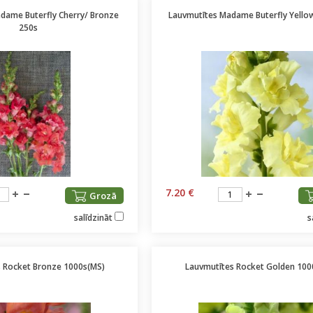
dame Buterfly Cherry/ Bronze
Lauvmutītes Madame Buterfly Yello
250s
7.20 €
Grozā
salīdzināt
s
 Rocket Bronze 1000s(MS)
Lauvmutītes Rocket Golden 100