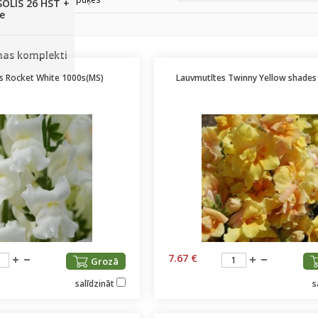
SOLIS 26 HST +
e
anas komplekti
s Rocket White 1000s(MS)
Lauvmutītes Twinny Yellow shades
7.67 €
Grozā
salīdzināt
s