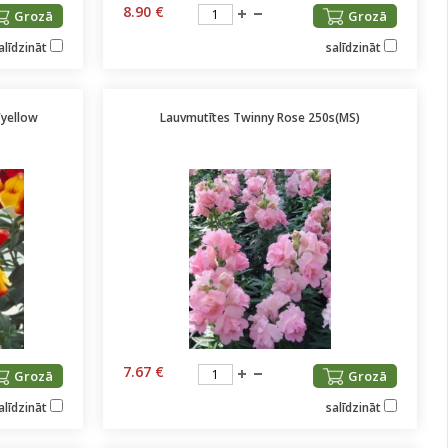
8.90 €
Grozā
Grozā
alīdzināt
salīdzināt
/yellow
Lauvmutītes Twinny Rose 250s(MS)
7.67 €
Grozā
Grozā
alīdzināt
salīdzināt