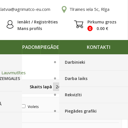
.latvia@agrimatco-eu.com
Tīraines iela 5c, Rīga
Ienākt / Reģistrēties
Pirkumu grozs
Mans profils
0
0.00
€
PADOMI
PIEGĀDE
KONTAKTI
Darbinieki
»
Lauvmutītes
 ZEMGALES
Darba laiks
Skatīt kā
Skaits lapā
Rekvizīti
Ā
Violets
Balts
Piegādes grafiki