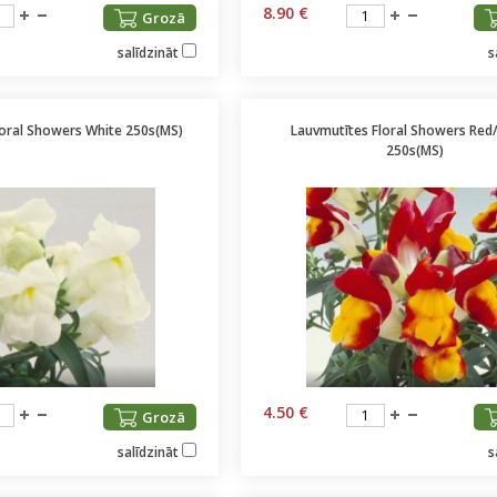
8.90 €
Grozā
salīdzināt
s
loral Showers White 250s(MS)
Lauvmutītes Floral Showers Red
250s(MS)
4.50 €
Grozā
salīdzināt
s