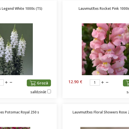
s Legend White 1000s (TS)
Lauvmutītes Rocket Pink 1000
12.90 €
Grozā
salīdzināt
s
es Potomac Royal 250 s
Lauvmutītes Floral Showers Rose 