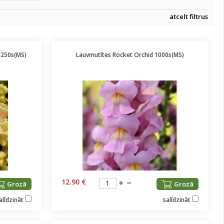
atcelt filtrus
 250s(MS)
Lauvmutītes Rocket Orchid 1000s(MS)
12.90 €
Grozā
Grozā
alīdzināt
salīdzināt