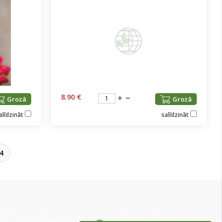
8.90 €
Grozā
Grozā
alīdzināt
salīdzināt
4