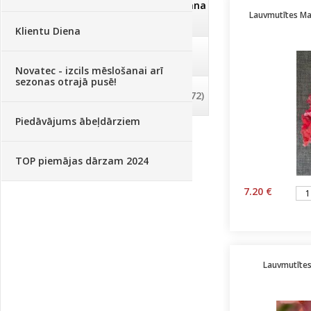
Dezinfekcija, tīrīšana, mazgāšana
Lauvmutītes Ma
(29)
Klientu Diena
Dažādi
(75)
Novatec - izcils mēslošanai arī
sezonas otrajā pusē!
Palīglīdzekļi augu audzēšanai
(72)
Piedāvājums ābeļdārziem
TOP piemājas dārzam 2024
7.20 €
Lauvmutītes