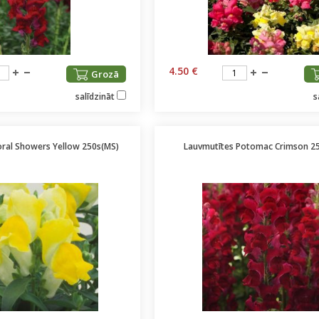
4.50 €
Grozā
salīdzināt
s
oral Showers Yellow 250s(MS)
Lauvmutītes Potomac Crimson 25