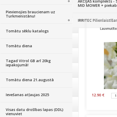
AKCIJAS komplekts - 
MID MOWER + piekab
Augsne, kūdra, mulča
(70)
Pievienojies braucienam uz
Turkmenistānu!
IRRITEC Pilienlaistīš
Podi un kasetes
(646)
Lauvmutīte
Tomātu sēklu katalogs
Augu laistīšana
(505)
Tomātu diena
Augu smidzinātāji
(40)
Tagad Vitrol GB arī 20kg
iepakojumā!
Pārklāji, plēves
(173)
Tomātu diena 21.augustā
Dārza instrumenti un tehnika
(359)
Ievešanas atļaujas 2025
12.90 €
Deratizācija, dezinsekcija
(95)
Visas datu drošības lapas (DDL)
vienuviet