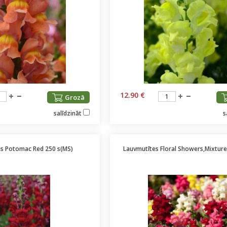
12.90 €
Grozā
salīdzināt
s
s Potomac Red 250 s(MS)
Lauvmutītes Floral Showers,Mixture