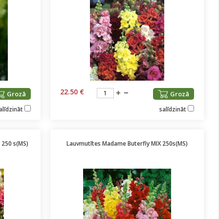
22.50 €
Grozā
Grozā
alīdzināt
salīdzināt
 250 s(MS)
Lauvmutītes Madame Buterfly MIX 250s(MS)